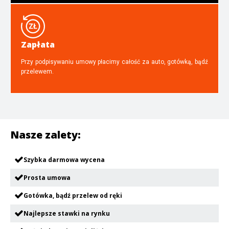
Zapłata
Przy podpisywaniu umowy płacimy całość za auto, gotówką, bądź
przelewem.
Nasze zalety:
Szybka darmowa wycena
Prosta umowa
Gotówka, bądź przelew od ręki
Najlepsze stawki na rynku