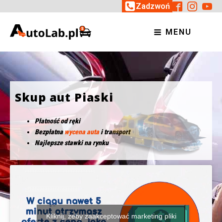
Zadzwoń
MENU
Skup aut Piaski
Płatność od ręki
Bezpłatna
wycena auta
i transport
Najlepsze stawki na rynku
Kliknij, żeby zaakceptować marketing pliki