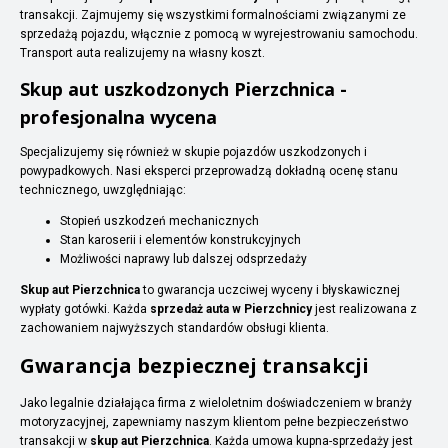
transakcji. Zajmujemy się wszystkimi formalnościami związanymi ze
sprzedażą pojazdu, włącznie z pomocą w wyrejestrowaniu samochodu.
Transport auta realizujemy na własny koszt.
Skup aut uszkodzonych Pierzchnica -
profesjonalna wycena
Specjalizujemy się również w skupie pojazdów uszkodzonych i
powypadkowych. Nasi eksperci przeprowadzą dokładną ocenę stanu
technicznego, uwzględniając:
Stopień uszkodzeń mechanicznych
Stan karoserii i elementów konstrukcyjnych
Możliwości naprawy lub dalszej odsprzedaży
Skup aut Pierzchnica
to gwarancja uczciwej wyceny i błyskawicznej
wypłaty gotówki. Każda
sprzedaż auta w Pierzchnicy
jest realizowana z
zachowaniem najwyższych standardów obsługi klienta.
Gwarancja bezpiecznej transakcji
Jako legalnie działająca firma z wieloletnim doświadczeniem w branży
motoryzacyjnej, zapewniamy naszym klientom pełne bezpieczeństwo
transakcji w
skup aut Pierzchnica
. Każda umowa kupna-sprzedaży jest