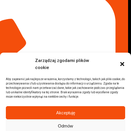
Komis samochodowy Łódź
Komis samochodowy Kraków
Komis samochodowy Radom
Komis samochodowy Płock
Komis samochodowy Opole
Komis samochodowy Lublin
Komis samochodowy Sochaczew
Inne Lokalizacje
Zarządzaj zgodami plików
Import
cookie
Auta z USA Warszawa
Auta z USA Rzeszów
Aby zapewnić jak najlepsze wrażenia, korzystamy z technologii, takich jak pliki cookie, do
przechowywania i/lub uzyskiwania dostępu do informacji o urządzeniu. Zgoda na te
Auta z USA Białystok
technologie pozwoli nam przetwarzać dane, takie jak zachowanie podczas przeglądania
Auta z USA Kraków
lub unikalne identyfikatory na tej stronie. Brak wyrażenia zgody lub wycofanie zgody
może niekorzystnie wpłynąć na niektóre cechy i funkcje.
Marki samochodów
Sprzedam BMW
Akceptuję
Sprzedam Audi
Sprzedam Mercedes
Odmów
Wszystkie marki samochodów