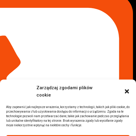
Skup aut Warszawa Wola
Lokalizacje
Komisy samochodowe
Komis samochodowy Kielce
Komis samochodowy Łódź
Komis samochodowy Kraków
Komis samochodowy Radom
Komis samochodowy Płock
Komis samochodowy Opole
Komis samochodowy Lublin
Komis samochodowy Sochaczew
Inne Lokalizacje
Zarządzaj zgodami plików
Import
cookie
Auta z USA Warszawa
Auta z USA Rzeszów
Aby zapewnić jak najlepsze wrażenia, korzystamy z technologii, takich jak pliki cookie, do
przechowywania i/lub uzyskiwania dostępu do informacji o urządzeniu. Zgoda na te
Auta z USA Białystok
technologie pozwoli nam przetwarzać dane, takie jak zachowanie podczas przeglądania
Auta z USA Kraków
lub unikalne identyfikatory na tej stronie. Brak wyrażenia zgody lub wycofanie zgody
może niekorzystnie wpłynąć na niektóre cechy i funkcje.
Marki samochodów