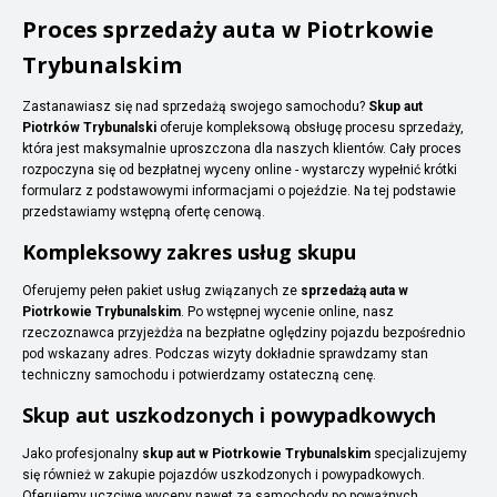
Proces sprzedaży auta w Piotrkowie
Trybunalskim
Zastanawiasz się nad sprzedażą swojego samochodu?
Skup aut
Piotrków Trybunalski
oferuje kompleksową obsługę procesu sprzedaży,
która jest maksymalnie uproszczona dla naszych klientów. Cały proces
rozpoczyna się od bezpłatnej wyceny online - wystarczy wypełnić krótki
formularz z podstawowymi informacjami o pojeździe. Na tej podstawie
przedstawiamy wstępną ofertę cenową.
Kompleksowy zakres usług skupu
Oferujemy pełen pakiet usług związanych ze
sprzedażą auta w
Piotrkowie Trybunalskim
. Po wstępnej wycenie online, nasz
rzeczoznawca przyjeżdża na bezpłatne oględziny pojazdu bezpośrednio
pod wskazany adres. Podczas wizyty dokładnie sprawdzamy stan
techniczny samochodu i potwierdzamy ostateczną cenę.
Skup aut uszkodzonych i powypadkowych
Jako profesjonalny
skup aut w Piotrkowie Trybunalskim
specjalizujemy
się również w zakupie pojazdów uszkodzonych i powypadkowych.
Oferujemy uczciwe wyceny nawet za samochody po poważnych