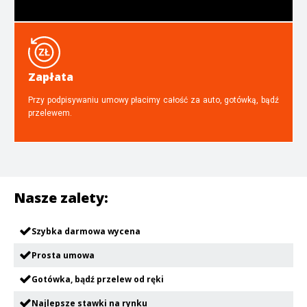
Zapłata
Przy podpisywaniu umowy płacimy całość za auto, gotówką, bądź
przelewem.
Nasze zalety:
Szybka darmowa wycena
Prosta umowa
Gotówka, bądź przelew od ręki
Najlepsze stawki na rynku