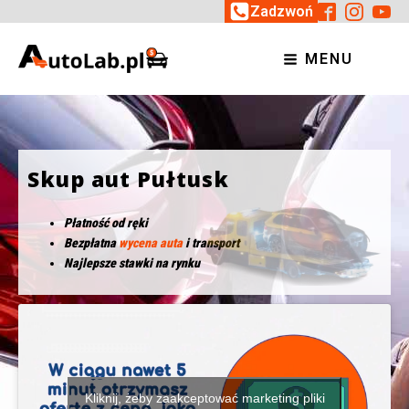
Zadzwoń
MENU
Skup aut Pułtusk
Płatność od ręki
Bezpłatna
wycena auta
i transport
Najlepsze stawki na rynku
Kliknij, żeby zaakceptować marketing pliki