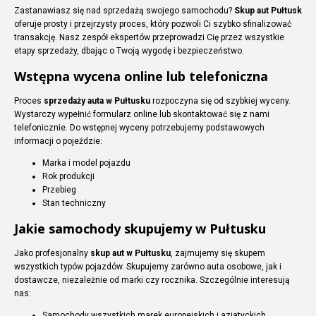
Zastanawiasz się nad sprzedażą swojego samochodu?
Skup aut Pułtusk
oferuje prosty i przejrzysty proces, który pozwoli Ci szybko sfinalizować
transakcję. Nasz zespół ekspertów przeprowadzi Cię przez wszystkie
etapy sprzedaży, dbając o Twoją wygodę i bezpieczeństwo.
Wstępna wycena online lub telefoniczna
Proces
sprzedaży auta w Pułtusku
rozpoczyna się od szybkiej wyceny.
Wystarczy wypełnić formularz online lub skontaktować się z nami
telefonicznie. Do wstępnej wyceny potrzebujemy podstawowych
informacji o pojeździe:
Marka i model pojazdu
Rok produkcji
Przebieg
Stan techniczny
Jakie samochody skupujemy w Pułtusku
Jako profesjonalny
skup aut w Pułtusku
, zajmujemy się skupem
wszystkich typów pojazdów. Skupujemy zarówno auta osobowe, jak i
dostawcze, niezależnie od marki czy rocznika. Szczególnie interesują
nas:
Samochody wszystkich marek europejskich i azjatyckich