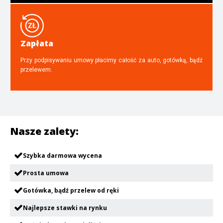
Zapłata
Przy podpisywaniu umowy płacimy całość za auto, gotówką, bądź
przelewem.
Nasze zalety:
Szybka darmowa wycena
Prosta umowa
Gotówka, bądź przelew od ręki
Najlepsze stawki na rynku