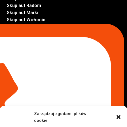
Skup aut Radom
Skup aut Marki
Skup aut Wołomin
Skup aut Warszawa Bemowo
Skup aut Warszawa Wola
Lokalizacje
Komisy samochodowe
Komis samochodowy Kielce
Komis samochodowy Łódź
Komis samochodowy Kraków
Komis samochodowy Radom
Komis samochodowy Płock
Komis samochodowy Opole
Komis samochodowy Lublin
Komis samochodowy Sochaczew
Inne Lokalizacje
Zarządzaj zgodami plików
Import
cookie
Auta z USA Warszawa