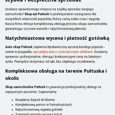
Szukasz sprawdzonego miejsca na szybką sprzedaż swojego
samochodu?
Skup aut Pułtusk
to profesjonalne rozwiązanie dla
wszystkich właścicieli pojazdów, którzy cenią sobie czas i wygodę.
Nasza firma oferuje kompleksową obsługę procesu skupu samochodów,
gwarantując uczciwe warunki i natychmiastową płatność.
Natychmiastowa wycena i płatność gotówką
Auto skup Pułtusk
zapewnia błyskawiczną wycenę każdego pojazdu -
nawet w przypadku
sprzedaży auta z uszkodzonym silnikiem
. Działamy
sprawnie i profesjonalnie, oferując konkurencyjne ceny na lokalnym
rynku. Pieniądze otrzymasz od ręki, bez zbędnego oczekiwania.
Kompleksowa obsługa na terenie Pułtuska i
okolic
Skup samochodów Pułtusk
to gwarancja profesjonalnej obsługi na
najwyższym poziomie. Zapewniamy:
Bezpłatny dojazd do klienta
Kompleksową pomoc w formalnościach
Natychmiastową wypłatę gotówki
Transport pojazdu na nasz koszt