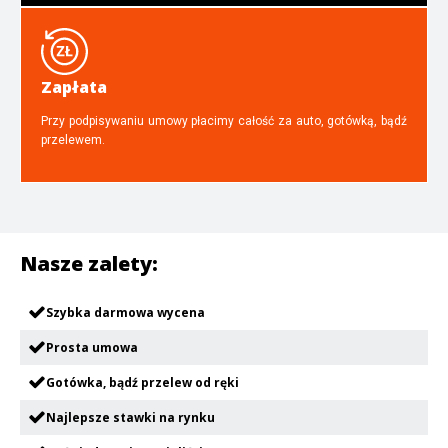
Zapłata
Przy podpisywaniu umowy płacimy całość za auto, gotówką, bądź
przelewem.
Nasze zalety:
Szybka darmowa wycena
Prosta umowa
Gotówka, bądź przelew od ręki
Najlepsze stawki na rynku