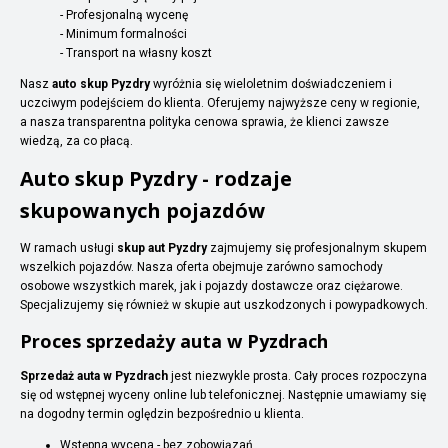
- Profesjonalną wycenę
- Minimum formalności
- Transport na własny koszt
Nasz
auto skup Pyzdry
wyróżnia się wieloletnim doświadczeniem i
uczciwym podejściem do klienta. Oferujemy najwyższe ceny w regionie,
a nasza transparentna polityka cenowa sprawia, że klienci zawsze
wiedzą, za co płacą.
Auto skup Pyzdry - rodzaje
skupowanych pojazdów
W ramach usługi
skup aut Pyzdry
zajmujemy się profesjonalnym skupem
wszelkich pojazdów. Nasza oferta obejmuje zarówno samochody
osobowe wszystkich marek, jak i pojazdy dostawcze oraz ciężarowe.
Specjalizujemy się również w skupie aut uszkodzonych i powypadkowych.
Proces sprzedaży auta w Pyzdrach
Sprzedaż auta w Pyzdrach
jest niezwykle prosta. Cały proces rozpoczyna
się od wstępnej wyceny online lub telefonicznej. Następnie umawiamy się
na dogodny termin oględzin bezpośrednio u klienta.
Wstępna wycena - bez zobowiązań