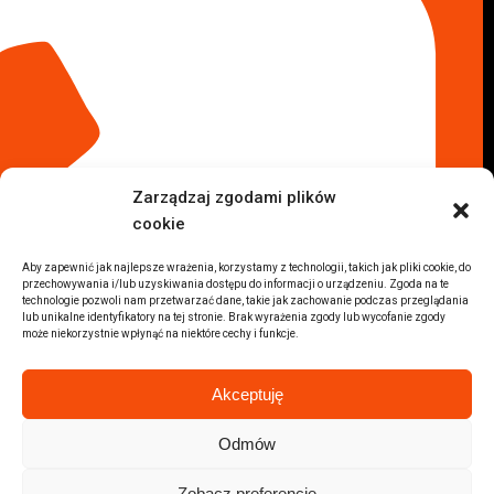
Komis samochodowy Kraków
Komis samochodowy Radom
Komis samochodowy Płock
Komis samochodowy Opole
Komis samochodowy Lublin
Komis samochodowy Sochaczew
Inne Lokalizacje
Zarządzaj zgodami plików
Import
cookie
Auta z USA Warszawa
Auta z USA Rzeszów
Aby zapewnić jak najlepsze wrażenia, korzystamy z technologii, takich jak pliki cookie, do
przechowywania i/lub uzyskiwania dostępu do informacji o urządzeniu. Zgoda na te
Auta z USA Białystok
technologie pozwoli nam przetwarzać dane, takie jak zachowanie podczas przeglądania
Auta z USA Kraków
lub unikalne identyfikatory na tej stronie. Brak wyrażenia zgody lub wycofanie zgody
może niekorzystnie wpłynąć na niektóre cechy i funkcje.
Marki samochodów
Sprzedam BMW
Akceptuję
Sprzedam Audi
Sprzedam Mercedes
Odmów
Wszystkie marki samochodów
Zobacz preferencje