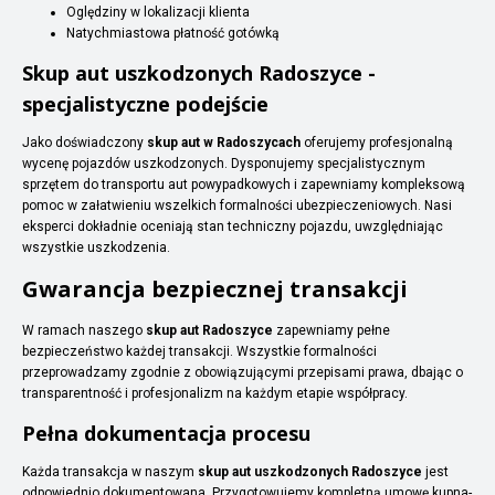
Oględziny w lokalizacji klienta
Natychmiastowa płatność gotówką
Skup aut uszkodzonych Radoszyce -
specjalistyczne podejście
Jako doświadczony
skup aut w Radoszycach
oferujemy profesjonalną
wycenę pojazdów uszkodzonych. Dysponujemy specjalistycznym
sprzętem do transportu aut powypadkowych i zapewniamy kompleksową
pomoc w załatwieniu wszelkich formalności ubezpieczeniowych. Nasi
eksperci dokładnie oceniają stan techniczny pojazdu, uwzględniając
wszystkie uszkodzenia.
Gwarancja bezpiecznej transakcji
W ramach naszego
skup aut Radoszyce
zapewniamy pełne
bezpieczeństwo każdej transakcji. Wszystkie formalności
przeprowadzamy zgodnie z obowiązującymi przepisami prawa, dbając o
transparentność i profesjonalizm na każdym etapie współpracy.
Pełna dokumentacja procesu
Każda transakcja w naszym
skup aut uszkodzonych Radoszyce
jest
odpowiednio dokumentowana. Przygotowujemy kompletną umowę kupna-