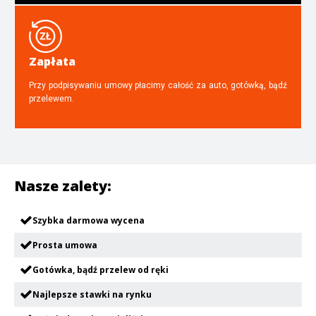
Zapłata
Przy podpisywaniu umowy płacimy całość za auto, gotówką, bądź
przelewem.
Nasze zalety:
Szybka darmowa wycena
Prosta umowa
Gotówka, bądź przelew od ręki
Najlepsze stawki na rynku