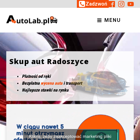
Zadzwoń
MENU
Skup aut Radoszyce
Płatność od ręki
Bezpłatna
wycena auta
i transport
Najlepsze stawki na rynku
Kliknij, żeby zaakceptować marketing pliki