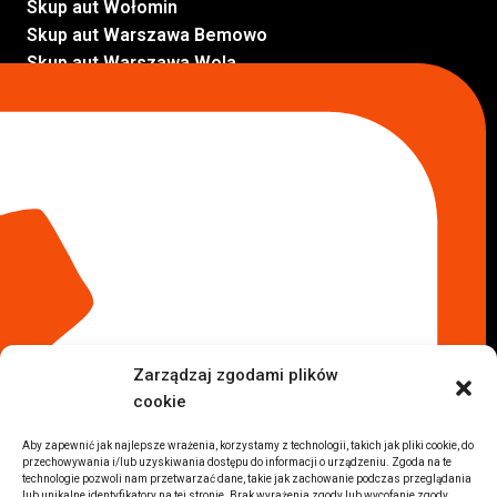
Skup aut Wołomin
Skup aut Warszawa Bemowo
Skup aut Warszawa Wola
Lokalizacje
Komisy samochodowe
Komis samochodowy Kielce
Komis samochodowy Łódź
Komis samochodowy Kraków
Komis samochodowy Radom
Komis samochodowy Płock
Komis samochodowy Opole
Komis samochodowy Lublin
Komis samochodowy Sochaczew
Inne Lokalizacje
Zarządzaj zgodami plików
Import
cookie
Auta z USA Warszawa
Auta z USA Rzeszów
Aby zapewnić jak najlepsze wrażenia, korzystamy z technologii, takich jak pliki cookie, do
przechowywania i/lub uzyskiwania dostępu do informacji o urządzeniu. Zgoda na te
Auta z USA Białystok
technologie pozwoli nam przetwarzać dane, takie jak zachowanie podczas przeglądania
lub unikalne identyfikatory na tej stronie. Brak wyrażenia zgody lub wycofanie zgody