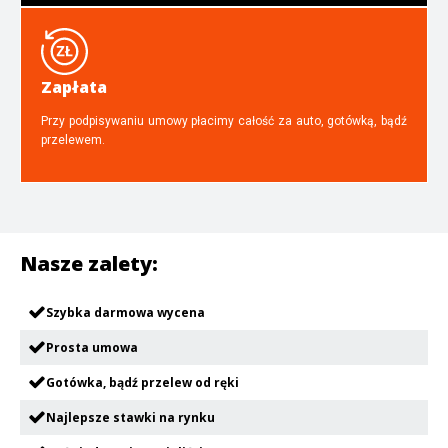
Zapłata
Przy podpisywaniu umowy płacimy całość za auto, gotówką, bądź
przelewem.
Nasze zalety:
Szybka darmowa wycena
Prosta umowa
Gotówka, bądź przelew od ręki
Najlepsze stawki na rynku