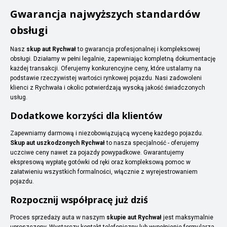
Gwarancja najwyższych standardów
obsługi
Nasz
skup aut Rychwał
to gwarancja profesjonalnej i kompleksowej
obsługi. Działamy w pełni legalnie, zapewniając kompletną dokumentację
każdej transakcji. Oferujemy konkurencyjne ceny, które ustalamy na
podstawie rzeczywistej wartości rynkowej pojazdu. Nasi zadowoleni
klienci z Rychwała i okolic potwierdzają wysoką jakość świadczonych
usług.
Dodatkowe korzyści dla klientów
Zapewniamy darmową i niezobowiązującą wycenę każdego pojazdu.
Skup aut uszkodzonych Rychwał
to nasza specjalność - oferujemy
uczciwe ceny nawet za pojazdy powypadkowe. Gwarantujemy
ekspresową wypłatę gotówki od ręki oraz kompleksową pomoc w
załatwieniu wszystkich formalności, włącznie z wyrejestrowaniem
pojazdu.
Rozpocznij współpracę już dziś
Proces sprzedaży auta w naszym
skupie aut Rychwał
jest maksymalnie
uproszczony. Wystarczy kontakt telefoniczny lub wypełnienie formularza