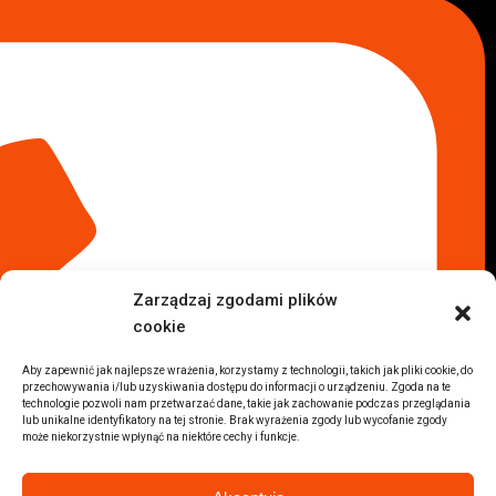
Lokalizacje
Komisy samochodowe
Komis samochodowy Kielce
Komis samochodowy Łódź
Komis samochodowy Kraków
Komis samochodowy Radom
Komis samochodowy Płock
Komis samochodowy Opole
Komis samochodowy Lublin
Komis samochodowy Sochaczew
Inne Lokalizacje
Zarządzaj zgodami plików
Import
cookie
Auta z USA Warszawa
Auta z USA Rzeszów
Aby zapewnić jak najlepsze wrażenia, korzystamy z technologii, takich jak pliki cookie, do
przechowywania i/lub uzyskiwania dostępu do informacji o urządzeniu. Zgoda na te
Auta z USA Białystok
technologie pozwoli nam przetwarzać dane, takie jak zachowanie podczas przeglądania
Auta z USA Kraków
lub unikalne identyfikatory na tej stronie. Brak wyrażenia zgody lub wycofanie zgody
może niekorzystnie wpłynąć na niektóre cechy i funkcje.
Marki samochodów
Sprzedam BMW