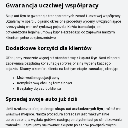
Gwarancja uczciwej współpracy
Skup aut Ryn to gwarancja transparentnych zasad i uczciwej współpracy.
Działamy w oparciu o jasno określone procedury wyceny, uwzględniające
rzeczywistą wartość rynkową pojazdu. Każda transakcja jest
potwierdzona legalną umową kupna-sprzedaży, co zapewnia naszym
klientom pełne bezpieczeństwo.
Dodatkowe korzyści dla klientów
Oferujemy znacznie więcej niż standardowy
skup aut Ryn
. Nasi eksperci
zapewniają bezpłatną konsultację i profesjonalną wycenę każdego
pojazdu. Dbamy o komfort klienta na każdym etapie transakcji, oferując:
Możliwość negocjacji ceny
Kompleksową obsługę formalności
Bezpłatny dojazd do klienta
Sprzedaj swoje auto już dziś
Jeśli szukasz profesjonalnego
skupu aut uszkodzonych Ryn
, trafiłeś we
właściwe miejsce. Nasza procedura sprzedaży jest maksymalnie
uproszczona, a wypłata gotówki następuje natychmiast po sfinalizowaniu
transakcji. Zajmujemy się również skupem pojazdów powypadkowych i