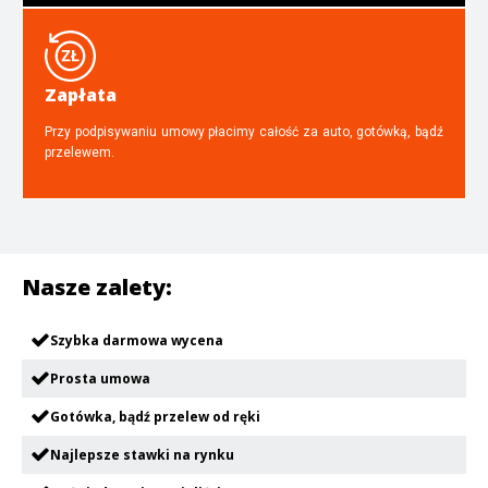
Zapłata
Przy podpisywaniu umowy płacimy całość za auto, gotówką, bądź
przelewem.
Nasze zalety:
Szybka darmowa wycena
Prosta umowa
Gotówka, bądź przelew od ręki
Najlepsze stawki na rynku