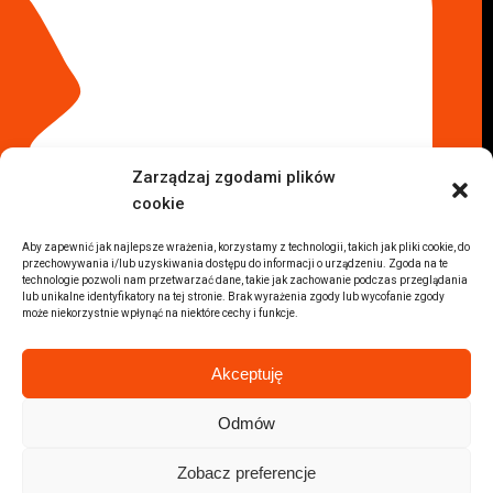
Komis samochodowy Kraków
Komis samochodowy Radom
Komis samochodowy Płock
Komis samochodowy Opole
Komis samochodowy Lublin
Komis samochodowy Sochaczew
Inne Lokalizacje
Zarządzaj zgodami plików
Import
cookie
Auta z USA Warszawa
Auta z USA Rzeszów
Aby zapewnić jak najlepsze wrażenia, korzystamy z technologii, takich jak pliki cookie, do
przechowywania i/lub uzyskiwania dostępu do informacji o urządzeniu. Zgoda na te
Auta z USA Białystok
technologie pozwoli nam przetwarzać dane, takie jak zachowanie podczas przeglądania
Auta z USA Kraków
lub unikalne identyfikatory na tej stronie. Brak wyrażenia zgody lub wycofanie zgody
może niekorzystnie wpłynąć na niektóre cechy i funkcje.
Marki samochodów
Sprzedam BMW
Akceptuję
Sprzedam Audi
Sprzedam Mercedes
Odmów
Wszystkie marki samochodów
Zobacz preferencje