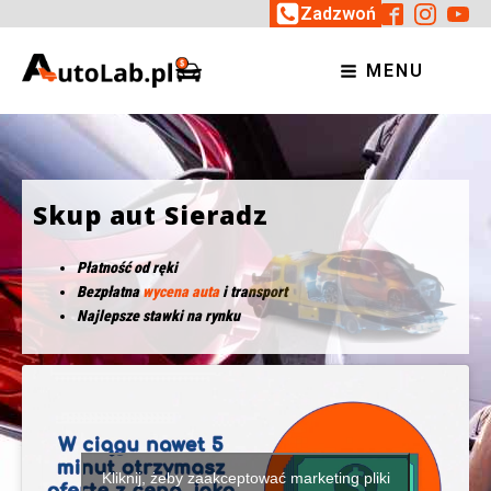
Zadzwoń
MENU
Skup aut Sieradz
Płatność od ręki
Bezpłatna
wycena auta
i transport
Najlepsze stawki na rynku
Kliknij, żeby zaakceptować marketing pliki