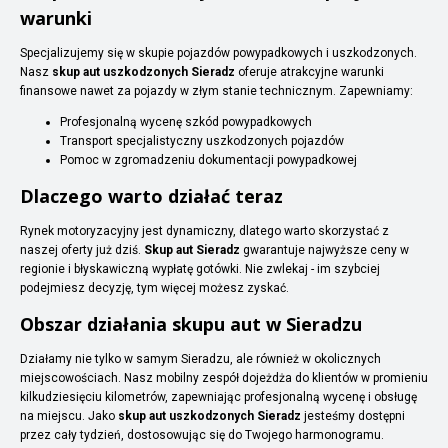
warunki
Specjalizujemy się w skupie pojazdów powypadkowych i uszkodzonych.
Nasz
skup aut uszkodzonych Sieradz
oferuje atrakcyjne warunki
finansowe nawet za pojazdy w złym stanie technicznym. Zapewniamy:
Profesjonalną wycenę szkód powypadkowych
Transport specjalistyczny uszkodzonych pojazdów
Pomoc w zgromadzeniu dokumentacji powypadkowej
Dlaczego warto działać teraz
Rynek motoryzacyjny jest dynamiczny, dlatego warto skorzystać z
naszej oferty już dziś.
Skup aut Sieradz
gwarantuje najwyższe ceny w
regionie i błyskawiczną wypłatę gotówki. Nie zwlekaj - im szybciej
podejmiesz decyzję, tym więcej możesz zyskać.
Obszar działania skupu aut w Sieradzu
Działamy nie tylko w samym Sieradzu, ale również w okolicznych
miejscowościach. Nasz mobilny zespół dojeżdża do klientów w promieniu
kilkudziesięciu kilometrów, zapewniając profesjonalną wycenę i obsługę
na miejscu. Jako
skup aut uszkodzonych Sieradz
jesteśmy dostępni
przez cały tydzień, dostosowując się do Twojego harmonogramu.