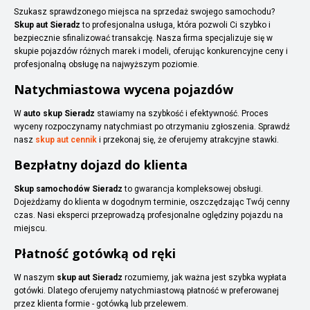
Szukasz sprawdzonego miejsca na sprzedaż swojego samochodu?
Skup aut Sieradz
to profesjonalna usługa, która pozwoli Ci szybko i
bezpiecznie sfinalizować transakcję. Nasza firma specjalizuje się w
skupie pojazdów różnych marek i modeli, oferując konkurencyjne ceny i
profesjonalną obsługę na najwyższym poziomie.
Natychmiastowa wycena pojazdów
W
auto skup Sieradz
stawiamy na szybkość i efektywność. Proces
wyceny rozpoczynamy natychmiast po otrzymaniu zgłoszenia. Sprawdź
nasz
skup aut cennik
i przekonaj się, że oferujemy atrakcyjne stawki.
Bezpłatny dojazd do klienta
Skup samochodów Sieradz
to gwarancja kompleksowej obsługi.
Dojeżdżamy do klienta w dogodnym terminie, oszczędzając Twój cenny
czas. Nasi eksperci przeprowadzą profesjonalne oględziny pojazdu na
miejscu.
Płatność gotówką od ręki
W naszym
skup aut Sieradz
rozumiemy, jak ważna jest szybka wypłata
gotówki. Dlatego oferujemy natychmiastową płatność w preferowanej
przez klienta formie - gotówką lub przelewem.