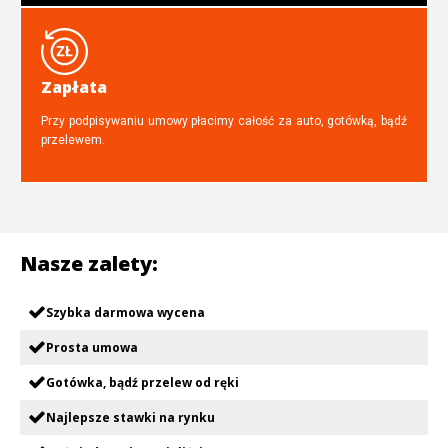
Zapłata
Przy podpisywaniu umowy płacimy całość za auto, gotówką, bądź
przelewem.
Nasze zalety:
Szybka darmowa wycena
Prosta umowa
Gotówka, bądź przelew od ręki
Najlepsze stawki na rynku