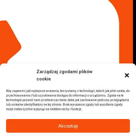
Komisy samochodowe
Komis samochodowy Kielce
Komis samochodowy Łódź
Komis samochodowy Kraków
Komis samochodowy Radom
Komis samochodowy Płock
Komis samochodowy Opole
Komis samochodowy Lublin
Komis samochodowy Sochaczew
Inne Lokalizacje
Zarządzaj zgodami plików
Import
cookie
Auta z USA Warszawa
Auta z USA Rzeszów
Aby zapewnić jak najlepsze wrażenia, korzystamy z technologii, takich jak pliki cookie, do
przechowywania i/lub uzyskiwania dostępu do informacji o urządzeniu. Zgoda na te
Auta z USA Białystok
technologie pozwoli nam przetwarzać dane, takie jak zachowanie podczas przeglądania
Auta z USA Kraków
lub unikalne identyfikatory na tej stronie. Brak wyrażenia zgody lub wycofanie zgody
może niekorzystnie wpłynąć na niektóre cechy i funkcje.
Marki samochodów
Sprzedam BMW
Akceptuję
Sprzedam Audi
Sprzedam Mercedes