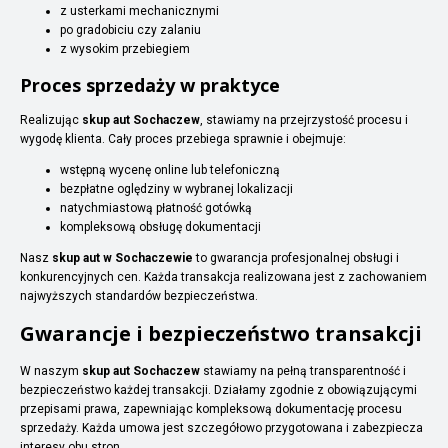
z usterkami mechanicznymi
po gradobiciu czy zalaniu
z wysokim przebiegiem
Proces sprzedaży w praktyce
Realizując
skup aut Sochaczew
, stawiamy na przejrzystość procesu i
wygodę klienta. Cały proces przebiega sprawnie i obejmuje:
wstępną wycenę online lub telefoniczną
bezpłatne oględziny w wybranej lokalizacji
natychmiastową płatność gotówką
kompleksową obsługę dokumentacji
Nasz
skup aut w Sochaczewie
to gwarancja profesjonalnej obsługi i
konkurencyjnych cen. Każda transakcja realizowana jest z zachowaniem
najwyższych standardów bezpieczeństwa.
Gwarancje i bezpieczeństwo transakcji
W naszym
skup aut Sochaczew
stawiamy na pełną transparentność i
bezpieczeństwo każdej transakcji. Działamy zgodnie z obowiązującymi
przepisami prawa, zapewniając kompleksową dokumentację procesu
sprzedaży. Każda umowa jest szczegółowo przygotowana i zabezpiecza
interesy obu stron.