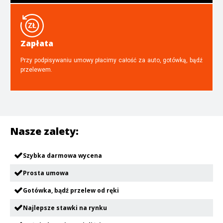
Zapłata
Przy podpisywaniu umowy płacimy całość za auto, gotówką, bądź
przelewem.
Nasze zalety:
Szybka darmowa wycena
Prosta umowa
Gotówka, bądź przelew od ręki
Najlepsze stawki na rynku