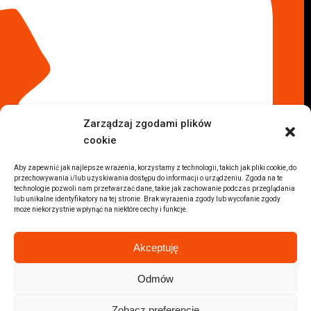
Komis samochodowy Kraków
Komis samochodowy Radom
Komis samochodowy Płock
Komis samochodowy Opole
Komis samochodowy Lublin
Komis samochodowy Sochaczew
Inne Lokalizacje
Zarządzaj zgodami plików
Import
cookie
Auta z USA Warszawa
Auta z USA Rzeszów
Aby zapewnić jak najlepsze wrażenia, korzystamy z technologii, takich jak pliki cookie, do
przechowywania i/lub uzyskiwania dostępu do informacji o urządzeniu. Zgoda na te
Auta z USA Białystok
technologie pozwoli nam przetwarzać dane, takie jak zachowanie podczas przeglądania
Auta z USA Kraków
lub unikalne identyfikatory na tej stronie. Brak wyrażenia zgody lub wycofanie zgody
może niekorzystnie wpłynąć na niektóre cechy i funkcje.
Marki samochodów
Sprzedam BMW
Akceptuję
Sprzedam Audi
Sprzedam Mercedes
Odmów
Wszystkie marki samochodów
Zobacz preferencje