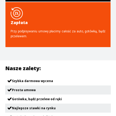
Zapłata
Przy podpisywaniu umowy płacimy całość za auto, gotówką, bądź
przelewem.
Nasze zalety:
Szybka darmowa wycena
Prosta umowa
Gotówka, bądź przelew od ręki
Najlepsze stawki na rynku