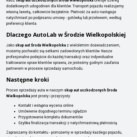
Nasz
skup aut uszkodzonych Środa Wielkopolska
oferuje szereg
dodatkowych udogodnień dla klientów. Transport pojazdu realizujemy
własną lawetą, całkowicie bezpłatnie. Płatność za auto następuje
natychmiast po podpisaniu umowy - gotówką lub przelewem, według
preferencji klienta.
Dlaczego AutoLab w Środzie Wielkopolskiej
Jako
skup aut Środa Wielkopolska
z wieloletnim doświadczeniem,
możemy pochwalić się setkami zadowolonych klientów. Nasze
profesjonalne podejście do każdej transakcji oraz indywidualne
traktowanie spraw klientów sprawia, że jesteśmy godnym zaufania
partnerem w procesie sprzedaży samochodu.
Następne kroki
Proces sprzedaży auta w naszym
skup aut uszkodzonych Środa
Wielkopolska
jest prosty i przejrzysty:
Kontakt i wstępna wycena online
Umówienie dogodnego terminu oględzin
Przygotowanie kompletu dokumentów
Szybka finalizacja transakcji z natychmiastową płatnością
Zapraszamy do kontaktu - pomożemy w sprzedaży każdego pojazdu,