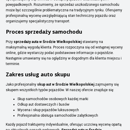
powypadkowych. Rozumiemy, że sprzedaż uszkodzonego samochodu
może być szczególnie problematyczna na tradycyjnym rynku. Oferujemy
profesjonalną wycenę uwzględniającą stan techniczny pojazdu oraz
organizujemy specjalistyczny transport.
Proces sprzedaży samochodu
Przy
sprzedaży auta w Środzie Wielkopolskiej
stawiamy na
maksymalną wygodę klienta. Proces rozpoczyna się od wstępnej wyceny
online, gdzie wystarczy podać podstawowe informacje o pojeździe.
Następnie umawiamy się na oględziny w dogodnym dla klienta miejscu i
terminie.
Zakres usług auto skupu
Jako profesjonalny
skup aut w Środzie Wielkopolskiej
zajmujemy się
skupem wszystkich typów pojazdów. W naszej ofercie znajduje się:
Skup samochodów osobowych każdej marki
Odkup aut dostawczych i busów
Wycena i skup pojazdów luksusowych
Profesjonalna obsługa samochodów zabytkowych
Każdy pojazd traktujemy indywidualnie, oferując uczciwą wycenę opartą
na aktualnych cenach rynkowych.
Sprzedaż auta w Środzie