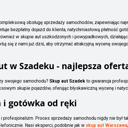
i kompleksową obsługę sprzedaży samochodów, zapewniając najw
tuje bezpłatny dojazd do klienta, natychmiastową płatność go
 również w skupie aut uszkodzonych i powypadkowych, działając 
ktuj się z nami już dziś, aby otrzymać atrakcyjną wycenę swoje
ut w Szadeku - najlepsza ofert
aży swojego samochodu?
Skup aut Szadek
to gwarancja profesj
leksowym skupie pojazdów, oferując błyskawiczną wycenę i naty
 i gotówka od ręki
 profesjonalizm. Proces sprzedaży samochodu nigdy nie był tak
lefonicznie. Nasi eksperci, podobnie jak w
skup aut Warszawa