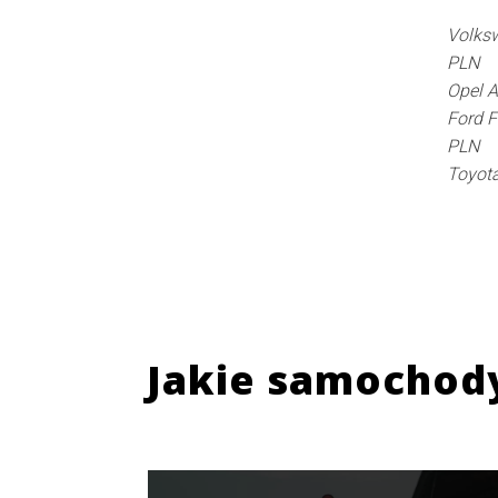
Volksw
PLN
Opel A
Ford 
PLN
Toyota
Jakie samochod