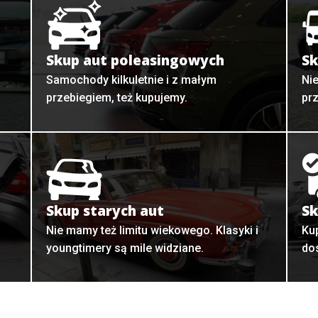
Skup aut poleasingowych
Sk
Samochody kilkuletnie i z małym
Ni
przebiegiem, też kupujemy.
pr
Skup starych aut
Sk
o
Nie mamy też limitu wiekowego. Klasyki i
Ku
youngtimery są mile widziane.
do