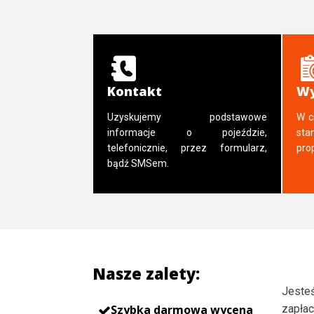
Kontakt
Wy
Uzyskujemy podstawowe
W c
informacje o pojeździe,
sta
telefonicznie, przez formularz,
pro
bądź SMSem.
Nasze zalety:
Jesteś
Szybka darmowa wycena
zapłac