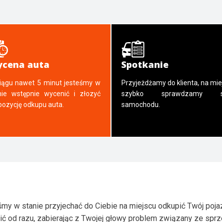
cena auta
Spotkanie
iągu nawet 5 minut jesteśmy w
Przyjeżdżamy do klienta, na mie
nie wstępnie wycenić i złozyć
szybko sprawdzamy s
pozycję odkupu auta.
samochodu.
my w stanie przyjechać do Ciebie na miejscu odkupić Twój poja
ić od razu, zabierając z Twojej głowy problem związany ze spr