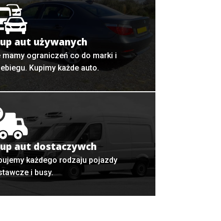
up aut używanych
e mamy ograniczeń co do marki i
zebiegu. Kupimy każde auto.
up aut dostaczywch
pujemy każdego rodzaju pojazdy
stawcze i busy.