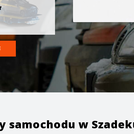
t
E
ży samochodu w
Szadek