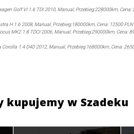
agen Golf VI 1.6 TDI 2010, Manual, Przebieg:228000km, Cena:
stra H 1.6 2008, Manual, Przebieg:180000km, Cena: 12500 PLN
Focus MK2 1.8 TDCI 2006, Manual, Przebieg:290000km, Cena: 8
 Corolla 1.4 D4D 2012, Manual, Przebieg:168000km, Cena: 265
y kupujemy w
Szadeku