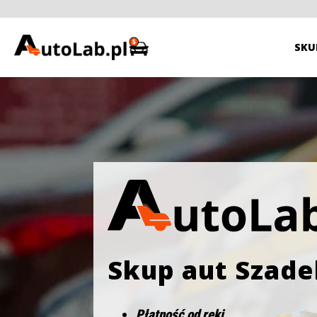
SKU
Skup aut Szade
Płatność od ręki