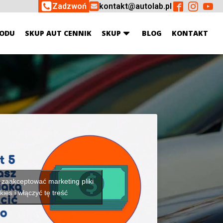
Zadzwoń
kontakt@autolab.pl
ODU
SKUP AUT CENNIK
SKUP
BLOG
KONTAKT
y zaakceptować marketing pliki
kies i włączyć tę treść