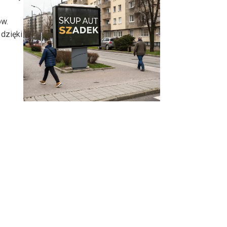
ów.
dzięki