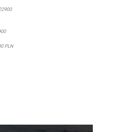
 22900
900
00 PLN