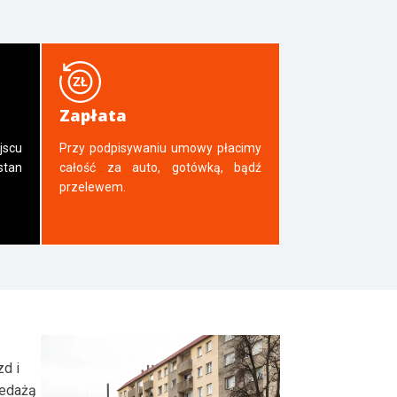
Zapłata
jscu
Przy podpisywaniu umowy płacimy
tan
całość za auto, gotówką, bądź
przelewem.
zd i
zedażą