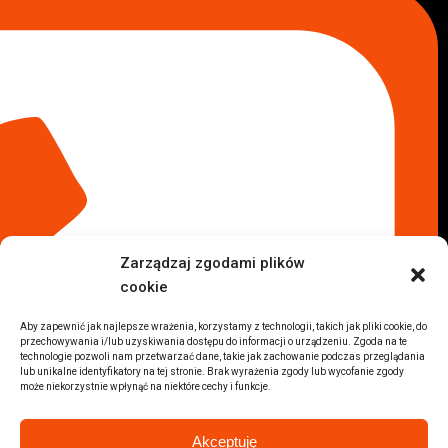
Lokalizacje
Komisy samochodowe
Komis samochodowy Kielce
Komis samochodowy Łódź
Komis samochodowy Kraków
Komis samochodowy Radom
Komis samochodowy Płock
Komis samochodowy Opole
Komis samochodowy Lublin
Komis samochodowy Sochaczew
Inne Lokalizacje
Zarządzaj zgodami plików
Import
cookie
Auta z USA Warszawa
Auta z USA Rzeszów
Aby zapewnić jak najlepsze wrażenia, korzystamy z technologii, takich jak pliki cookie, do
przechowywania i/lub uzyskiwania dostępu do informacji o urządzeniu. Zgoda na te
Auta z USA Białystok
technologie pozwoli nam przetwarzać dane, takie jak zachowanie podczas przeglądania
Auta z USA Kraków
lub unikalne identyfikatory na tej stronie. Brak wyrażenia zgody lub wycofanie zgody
może niekorzystnie wpłynąć na niektóre cechy i funkcje.
Marki samochodów
Sprzedam BMW
Akceptuję
Sprzedam Audi