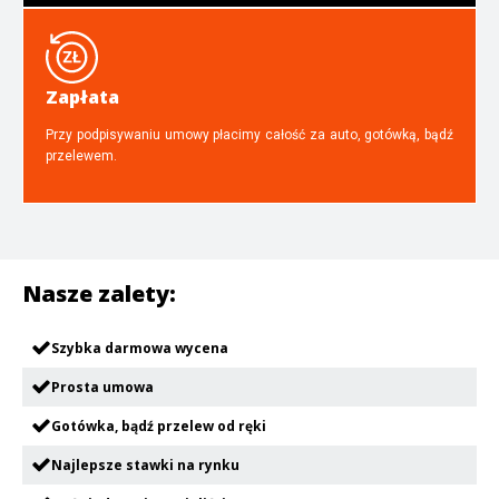
Zapłata
Przy podpisywaniu umowy płacimy całość za auto, gotówką, bądź
przelewem.
Nasze zalety:
Szybka darmowa wycena
Prosta umowa
Gotówka, bądź przelew od ręki
Najlepsze stawki na rynku