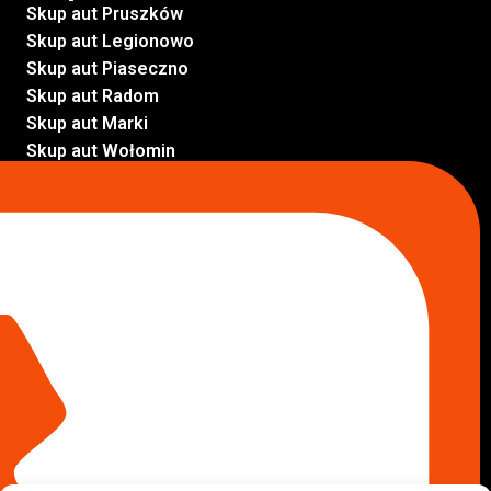
Skup aut Pruszków
Skup aut Legionowo
Skup aut Piaseczno
Skup aut Radom
Skup aut Marki
Skup aut Wołomin
Skup aut Warszawa Bemowo
Skup aut Warszawa Wola
Lokalizacje
Komisy samochodowe
Komis samochodowy Kielce
Komis samochodowy Łódź
Komis samochodowy Kraków
Komis samochodowy Radom
Komis samochodowy Płock
Komis samochodowy Opole
Komis samochodowy Lublin
Komis samochodowy Sochaczew