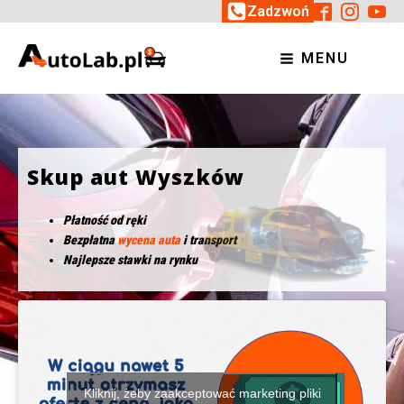
Zadzwoń
MENU
Skup aut Wyszków
Płatność od ręki
Bezpłatna
wycena auta
i transport
Najlepsze stawki na rynku
Kliknij, żeby zaakceptować marketing pliki