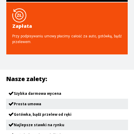
Zapłata
Przy podpisywaniu umowy płacimy całość za auto, gotówką, bądź
przelewem.
Nasze zalety:
Szybka darmowa wycena
Prosta umowa
Gotówka, bądź przelew od ręki
Najlepsze stawki na rynku