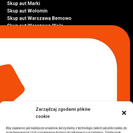
Skup aut Marki
Skup aut Wołomin
Skup aut Warszawa Bemowo
Skup aut Warszawa Wola
Lokalizacje
Komisy samochodowe
Komis samochodowy Kielce
Komis samochodowy Łódź
Komis samochodowy Kraków
Komis samochodowy Radom
Komis samochodowy Płock
Komis samochodowy Opole
Komis samochodowy Lublin
Komis samochodowy Sochaczew
Inne Lokalizacje
Zarządzaj zgodami plików
Import
cookie
Auta z USA Warszawa
Auta z USA Rzeszów
Aby zapewnić jak najlepsze wrażenia, korzystamy z technologii, takich jak pliki cookie, do
przechowywania i/lub uzyskiwania dostępu do informacji o urządzeniu. Zgoda na te