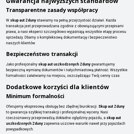
Gwarancja najwyższych standardów
Transparentne zasady współpracy
W
skup aut Zduny
stawiamy na pełną przejrzystość działań. Każda
transakcja jest przeprowadzana zgodnie z obowiązującymi przepisami
prawa, a nasi eksperci szczegółowo wyjaśniają wszystkie etapy procesu
sprzedaży. Dbamy o kompleksową dokumentację i bezpieczeństwo
naszych klientów.
Bezpieczeństwo transakcji
Jako profesjonalny
skup aut uszkodzonych Zduny
gwarantujemy
bezpieczną wymianę dokumentów i natychmiastową płatność. Wszystkie
formalności załatwiamy na miejscu, oszczędzając Twój cenny czas.
Dodatkowe korzyści dla klientów
Minimum formalności
Oferujemy ekspresową obsługę bez zbędnej biurokracji.
Skup aut Zduny
to gwarancja szybkiej transakcji i profesjonalnej wyceny. Nasi
rzeczoznawcy przeprowadzą dokładne oględziny pojazdu, a
skup aut
uszkodzonych Zduny
zapewnia uczciwe warunki nawet przy pojazdach
powypadkowych.