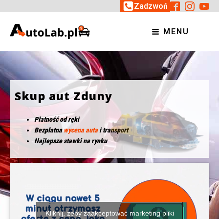
Zadzwoń
MENU
Skup aut Zduny
Płatność od ręki
Bezpłatna
wycena auta
i transport
Najlepsze stawki na rynku
Kliknij, żeby zaakceptować marketing pliki