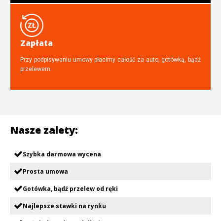
Zapłata
Przy podpisywaniu umowy płacimy całość za auto, gotówką, bądź
przelewem.
Nasze zalety:
Szybka darmowa wycena
Prosta umowa
Gotówka, bądź przelew od ręki
Najlepsze stawki na rynku