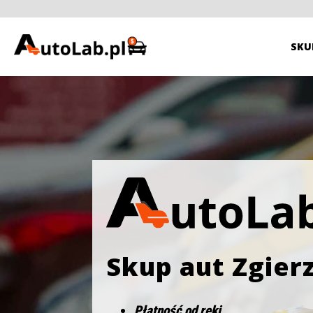
SKU
Skup aut Zgier
Płatność od ręki