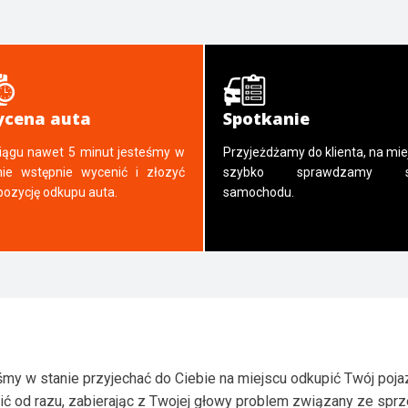
cena auta
Spotkanie
iągu nawet 5 minut jesteśmy w
Przyjeżdżamy do klienta, na mie
nie wstępnie wycenić i złozyć
szybko sprawdzamy s
pozycję odkupu auta.
samochodu.
my w stanie przyjechać do Ciebie na miejscu odkupić Twój poja
ić od razu, zabierając z Twojej głowy problem związany ze spr