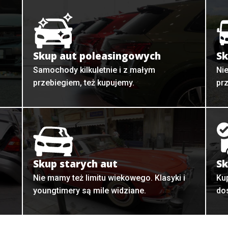
Skup aut poleasingowych
Sk
Samochody kilkuletnie i z małym
Ni
przebiegiem, też kupujemy.
pr
Skup starych aut
Sk
o
Nie mamy też limitu wiekowego. Klasyki i
Ku
youngtimery są mile widziane.
do