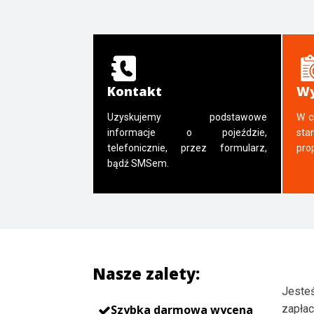
Kontakt
Wy
Uzyskujemy podstawowe
W c
informacje o pojeździe,
sta
telefonicznie, przez formularz,
pro
bądź SMSem.
Nasze zalety:
Jesteś
Szybka darmowa wycena
zapłac