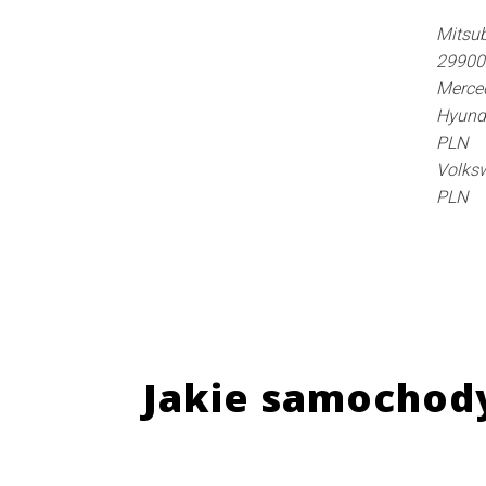
Mitsub
29900
Merce
Hyunda
PLN
Volksw
PLN
Jakie samochod