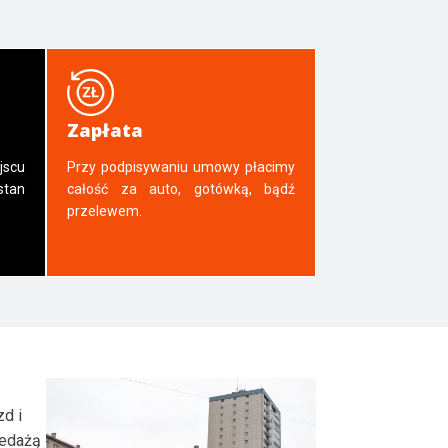
Zapłata
jscu
Przy podpisywaniu umowy płacimy
tan
całość za auto, gotówką, bądź
przelewem.
zd i
zedażą