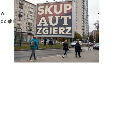
ów.
dzięki