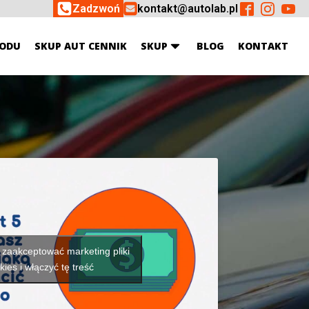
Zadzwoń
kontakt@autolab.pl
ODU
SKUP AUT CENNIK
SKUP
BLOG
KONTAKT
y zaakceptować marketing pliki
kies i włączyć tę treść