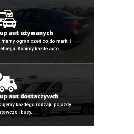
up aut używanych
e mamy ograniczeń co do marki i
zebiegu. Kupimy każde auto.
up aut dostaczywch
pujemy każdego rodzaju pojazdy
stawcze i busy.