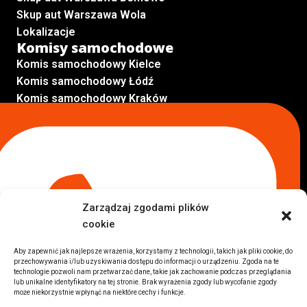
Skup aut Warszawa Wola
Lokalizacje
Komisy samochodowe
Komis samochodowy Kielce
Komis samochodowy Łódź
Komis samochodowy Kraków
Komis samochodowy Radom
Komis samochodowy Płock
Komis samochodowy Opole
Komis samochodowy Lublin
Komis samochodowy Sochaczew
Inne Lokalizacje
Zarządzaj zgodami plików
Import
cookie
Auta z USA Warszawa
Auta z USA Rzeszów
Aby zapewnić jak najlepsze wrażenia, korzystamy z technologii, takich jak pliki cookie, do
przechowywania i/lub uzyskiwania dostępu do informacji o urządzeniu. Zgoda na te
Auta z USA Białystok
technologie pozwoli nam przetwarzać dane, takie jak zachowanie podczas przeglądania
Auta z USA Kraków
lub unikalne identyfikatory na tej stronie. Brak wyrażenia zgody lub wycofanie zgody
może niekorzystnie wpłynąć na niektóre cechy i funkcje.
Marki samochodów