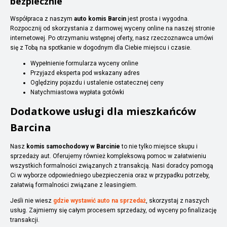
bezpiecznie
Współpraca z naszym
auto komis Barcin
jest prosta i wygodna.
Rozpocznij od skorzystania z darmowej wyceny online na naszej stronie
internetowej. Po otrzymaniu wstępnej oferty, nasz rzeczoznawca umówi
się z Tobą na spotkanie w dogodnym dla Ciebie miejscu i czasie.
Wypełnienie formularza wyceny online
Przyjazd eksperta pod wskazany adres
Oględziny pojazdu i ustalenie ostatecznej ceny
Natychmiastowa wypłata gotówki
Dodatkowe usługi dla mieszkańców
Barcina
Nasz
komis samochodowy w Barcinie
to nie tylko miejsce skupu i
sprzedaży aut. Oferujemy również kompleksową pomoc w załatwieniu
wszystkich formalności związanych z transakcją. Nasi doradcy pomogą
Ci w wyborze odpowiedniego ubezpieczenia oraz w przypadku potrzeby,
załatwią formalności związane z leasingiem.
Jeśli nie wiesz
gdzie wystawić auto na sprzedaż
, skorzystaj z naszych
usług. Zajmiemy się całym procesem sprzedaży, od wyceny po finalizację
transakcji.