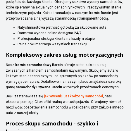
podejściu do każdego klienta. Oferujemy uczciwe wyceny samochodów,
które opieramy na aktualnych cenach rynkowych i rzeczywistym stanie
technicznym pojazdu. Każda transakcja w naszym
komis Barcin
jest
przeprowadzana z najwyższą starannością i transparentnością.
Natychmiastowa płatność gotówką za skupowane auta
Darmowa wycena online dostępna 24/7
Profesjonalna obsługa klienta na każdym etapie
Pełna dokumentacja wszystkich transakcji
Kompleksowy zakres usług motoryzacyjnych
Nasz
komis samochodowy Barcin
oferuje pełen zakres usług
związanych z handlem samochodami używanymi. Skupujemy auta w
każdym stanie technicznym - od sprawnych pojazdów po samochody
wymagające napraw. Dodatkowo, na naszym placu znajdziesz szeroką
gamę
samochody używane Barcin
w różnych przedziałach cenowych.
Jeśli zastanawiasz się
jak wycenić uszkodzony samochód
, nasi
eksperci pomogą Ci określić realną wartość pojazdu. Oferujemy również
możliwość pozostawienia samochodu w rozliczeniu przy zakupie innego
auta z naszej oferty.
Proces skupu samochodu - szybko i