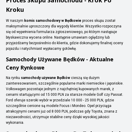
Proces Skupu Samochodu - Krok Po
Kroku
W naszym
komis samochodowy w Będkowie
proces skupu został
maksymalnie uproszczony dla wygody klientów. Wszystko rozpoczyna
się od wypełnienia formularza zgłoszeniowego, po którym następuje
błyskawiczna wycena online. Następnie umawiam oględziny lub
przyjeżdżamy bezpośrednio do klienta, gdzie dokonujemy finalnej oceny
pojazdu i natychmiast wypłacamy gotówkę.
Samochody Używane Będków - Aktualne
Ceny Rynkowe
Na rynku
samochody używane Będków
cieszą się dużym
zainteresowaniem, szczególnie popularne marki niemieckie i japońskie.
Volkswagen pozostaje jednym z najchętniej kupowanych marek, z
cenami startującymi od 15 000 PLN za starsze modele Golf czy Passat.
Ford oferuje szeroki wybór w przedziale 10 000 - 25 000 PLN, gdzie
szczególnie cenione są modele Focus i Mondeo. Opel przyciąga
atrakcyjnymi cenami już od 8 000 PLN, podczas gdy Toyota, znana z
niezawodności, utrzymuje stabilne ceny dzięki wysokiej jakości
wykonania.