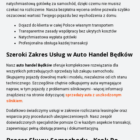
natychmiastową gotówkę za samochód, dzięki czemu nie musisz
czekać na rozliczenie. Nasza bezpłatna wycena online pozwala szybko
oszacować wartość Twojego pojazdu bez wychodzenia z domu.
Dojazd do klienta w całej Polsce własnym transportem
Transparentne zasady współpracy bez ukrytych kosztów
Natychmiastowa wypłata gotówki
Profesjonalna obsługa każdej transakcji
Szeroki Zakres Usług w Auto Handel Będków
Nasz
auto handel Będków
oferuje kompleksowe rozwiązania dla
wszystkich potrzebujących sprzedaży lub zakupu samochodu.
Skupujemy pojazdy dowolnej marki i modelu, niezależnie od ich stanu
technicznego. Szczególnie chętnie odkupujemy auta wymagające
napraw, w tym pojazdy z problemami silnikowymi - więcej informacji
znajdziesz na stronie dotyczącej
sprzedaży auta z uszkodzonym
silnikiem
.
Dodatkowo świadczymy usługi w zakresie rozliczania leasingów oraz
wsparcia przy procedurach ubezpieczeniowych. Nasz zespół
doświadczonych specjalistów pomoże Ci w każdym aspekcie transakcji,
zapewniając pełną obsługę prawną i dokumentacyjną.