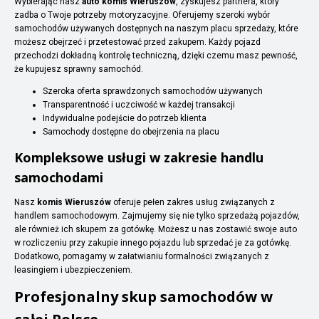
Wybierając nasz
auto komis Wieruszów
, zyskujesz partnera, który
zadba o Twoje potrzeby motoryzacyjne. Oferujemy szeroki wybór
samochodów używanych dostępnych na naszym placu sprzedaży, które
możesz obejrzeć i przetestować przed zakupem. Każdy pojazd
przechodzi dokładną kontrolę techniczną, dzięki czemu masz pewność,
że kupujesz sprawny samochód.
Szeroka oferta sprawdzonych samochodów używanych
Transparentność i uczciwość w każdej transakcji
Indywidualne podejście do potrzeb klienta
Samochody dostępne do obejrzenia na placu
Kompleksowe usługi w zakresie handlu
samochodami
Nasz
komis Wieruszów
oferuje pełen zakres usług związanych z
handlem samochodowym. Zajmujemy się nie tylko sprzedażą pojazdów,
ale również ich skupem za gotówkę. Możesz u nas zostawić swoje auto
w rozliczeniu przy zakupie innego pojazdu lub sprzedać je za gotówkę.
Dodatkowo, pomagamy w załatwianiu formalności związanych z
leasingiem i ubezpieczeniem.
Profesjonalny skup samochodów w