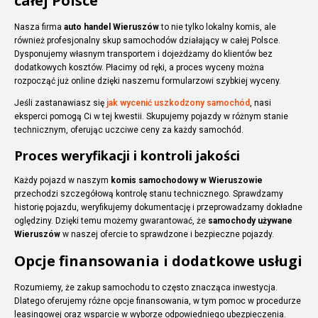
całej Polsce
Nasza firma
auto handel Wieruszów
to nie tylko lokalny komis, ale
również profesjonalny skup samochodów działający w całej Polsce.
Dysponujemy własnym transportem i dojeżdżamy do klientów bez
dodatkowych kosztów. Płacimy od ręki, a proces wyceny można
rozpocząć już online dzięki naszemu formularzowi szybkiej wyceny.
Jeśli zastanawiasz się
jak wycenić uszkodzony samochód
, nasi
eksperci pomogą Ci w tej kwestii. Skupujemy pojazdy w różnym stanie
technicznym, oferując uczciwe ceny za każdy samochód.
Proces weryfikacji i kontroli jakości
Każdy pojazd w naszym
komis samochodowy w Wieruszowie
przechodzi szczegółową kontrolę stanu technicznego. Sprawdzamy
historię pojazdu, weryfikujemy dokumentację i przeprowadzamy dokładne
oględziny. Dzięki temu możemy gwarantować, że
samochody używane
Wieruszów
w naszej ofercie to sprawdzone i bezpieczne pojazdy.
Opcje finansowania i dodatkowe usługi
Rozumiemy, że zakup samochodu to często znacząca inwestycja.
Dlatego oferujemy różne opcje finansowania, w tym pomoc w procedurze
leasingowej oraz wsparcie w wyborze odpowiedniego ubezpieczenia.