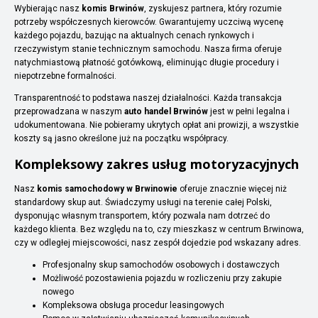
Wybierając nasz
komis Brwinów
, zyskujesz partnera, który rozumie
potrzeby współczesnych kierowców. Gwarantujemy uczciwą wycenę
każdego pojazdu, bazując na aktualnych cenach rynkowych i
rzeczywistym stanie technicznym samochodu. Nasza firma oferuje
natychmiastową płatność gotówkową, eliminując długie procedury i
niepotrzebne formalności.
Transparentność to podstawa naszej działalności. Każda transakcja
przeprowadzana w naszym
auto handel Brwinów
jest w pełni legalna i
udokumentowana. Nie pobieramy ukrytych opłat ani prowizji, a wszystkie
koszty są jasno określone już na początku współpracy.
Kompleksowy zakres usług motoryzacyjnych
Nasz
komis samochodowy w Brwinowie
oferuje znacznie więcej niż
standardowy skup aut. Świadczymy usługi na terenie całej Polski,
dysponując własnym transportem, który pozwala nam dotrzeć do
każdego klienta. Bez względu na to, czy mieszkasz w centrum Brwinowa,
czy w odległej miejscowości, nasz zespół dojedzie pod wskazany adres.
Profesjonalny skup samochodów osobowych i dostawczych
Możliwość pozostawienia pojazdu w rozliczeniu przy zakupie
nowego
Kompleksowa obsługa procedur leasingowych