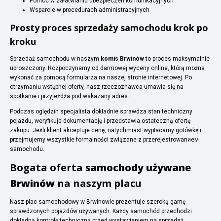
Pomoc w załatwianiu ubezpieczeń komunikacyjnych
Wsparcie w procedurach administracyjnych
Prosty proces sprzedaży samochodu krok po
kroku
Sprzedaż samochodu w naszym
komis Brwinów
to proces maksymalnie
uproszczony. Rozpoczynamy od darmowej wyceny online, którą można
wykonać za pomocą formularza na naszej stronie internetowej. Po
otrzymaniu wstępnej oferty, nasz rzeczoznawca umawia się na
spotkanie i przyjeżdża pod wskazany adres.
Podczas oględzin specjalista dokładnie sprawdza stan techniczny
pojazdu, weryfikuje dokumentację i przedstawia ostateczną ofertę
zakupu. Jeśli klient akceptuje cenę, natychmiast wypłacamy gotówkę i
przejmujemy wszystkie formalności związane z przerejestrowanием
samochodu.
Bogata oferta
samochody używane
Brwinów
na naszym placu
Nasz plac samochodowy w Brwinowie prezentuje szeroką gamę
sprawdzonych pojazdów używanych. Każdy samochód przechodzi
dokładną kontrolę techniczną przed wystawieniem na sprzedaż.