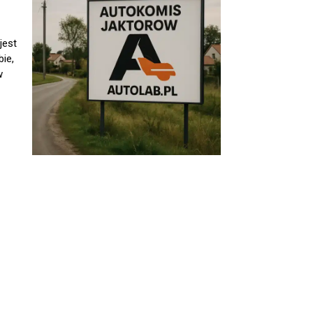
jest
ie,
w