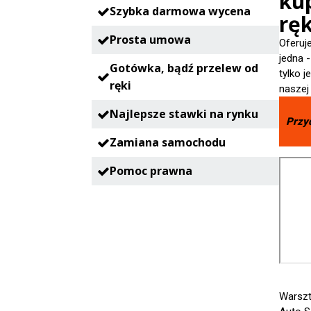
ku
Szybka darmowa wycena
ręk
Prosta umowa
Oferuj
jedna 
Gotówka, bądź przelew od
tylko 
ręki
naszej
Najlepsze stawki na rynku
Przy
Zamiana samochodu
Pomoc prawna
Warsz