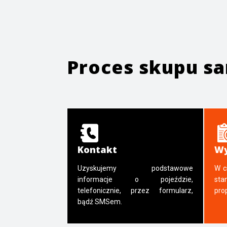
Proces skupu 
Kontakt
Wy
Uzyskujemy podstawowe
W c
informacje o pojeździe,
sta
telefonicznie, przez formularz,
pro
bądź SMSem.