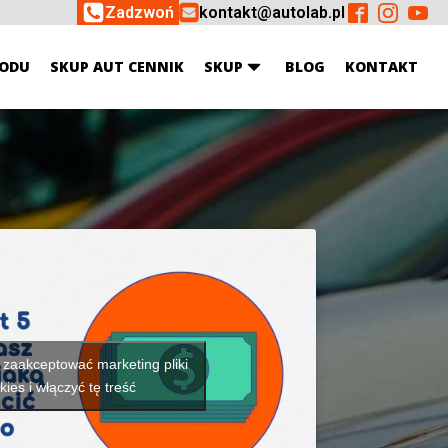
Zadzwoń
kontakt@autolab.pl
ODU
SKUP AUT CENNIK
SKUP
BLOG
KONTAKT
y zaakceptować marketing pliki
kies i włączyć tę treść