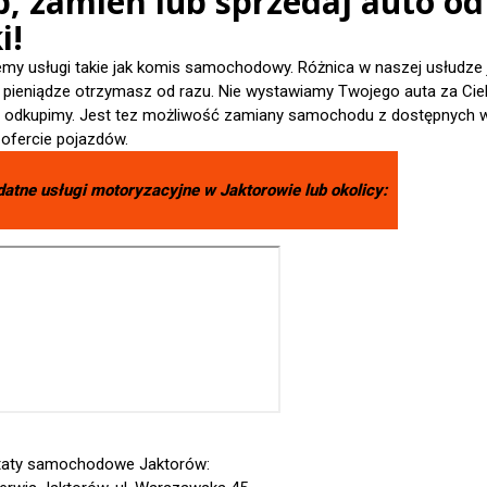
p, zamień lub sprzedaj auto od
i!
emy usługi takie jak komis samochodowy. Różnica w naszej usłudze 
- pieniądze otrzymasz od razu. Nie wystawiamy Twojego auta za Cieb
je odkupimy. Jest tez możliwość zamiany samochodu z dostępnych 
 ofercie pojazdów.
datne usługi motoryzacyjne w
Jaktorowie
lub okolicy:
taty samochodowe Jaktorów: