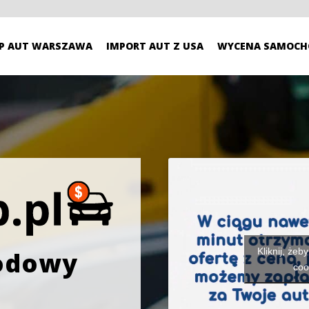
P AUT WARSZAWA
IMPORT AUT Z USA
WYCENA SAMOCH
Kliknij, żeb
odowy
coo