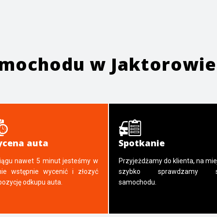
samochodu w
Jaktorowie
cena auta
Spotkanie
iągu nawet 5 minut jesteśmy w
Przyjeżdżamy do klienta, na mie
nie wstępnie wycenić i złozyć
szybko sprawdzamy s
pozycję odkupu auta.
samochodu.