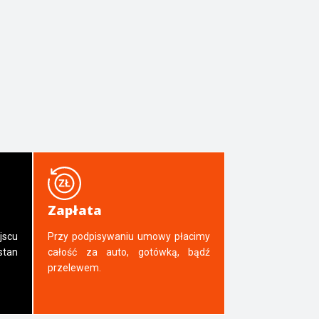
Zapłata
jscu
Przy podpisywaniu umowy płacimy
tan
całość za auto, gotówką, bądź
przelewem.