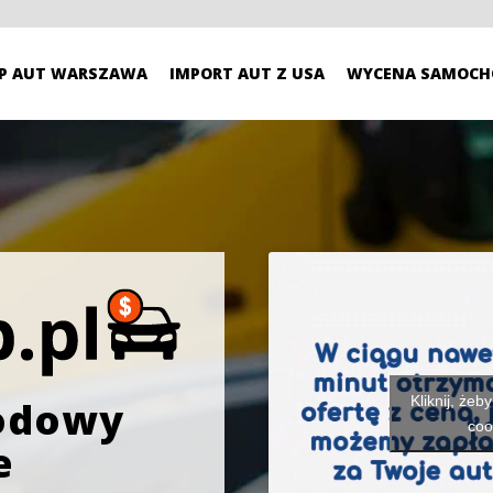
P AUT WARSZAWA
IMPORT AUT Z USA
WYCENA SAMOCH
Kliknij, żeb
odowy
coo
e