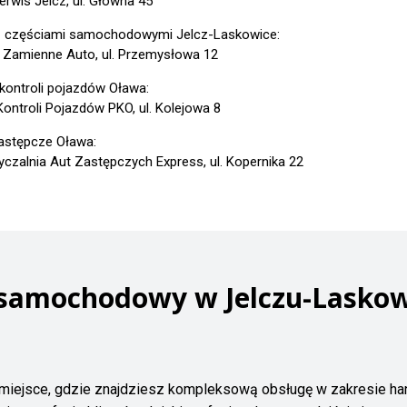
erwis Jelcz, ul. Główna 45
z częściami samochodowymi Jelcz-Laskowice:
 Zamienne Auto, ul. Przemysłowa 12
 kontroli pojazdów Oława:
Kontroli Pojazdów PKO, ul. Kolejowa 8
astępcze Oława:
czalnia Aut Zastępczych Express, ul. Kopernika 22
 samochodowy w Jelczu-Laskow
miejsce, gdzie znajdziesz kompleksową obsługę w zakresie h