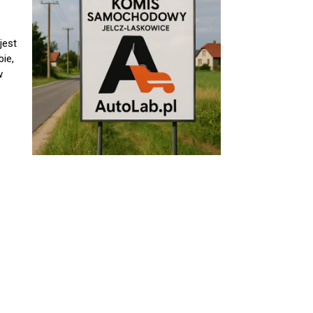
jest
ie,
w