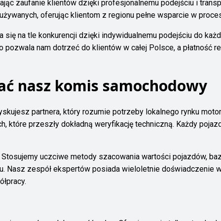
wając zaufanie klientów dzięki profesjonalnemu podejściu i trans
 używanych, oferując klientom z regionu pełne wsparcie w proc
 się na tle konkurencji dzięki indywidualnemu podejściu do każd
 pozwala nam dotrzeć do klientów w całej Polsce, a płatność r
rać nasz komis samochodowy
zyskujesz partnera, który rozumie potrzeby lokalnego rynku mot
tóre przeszły dokładną weryfikację techniczną. Każdy pojazd
t. Stosujemy uczciwe metody szacowania wartości pojazdów, baz
 Nasz zespół ekspertów posiada wieloletnie doświadczenie w 
ółpracy.