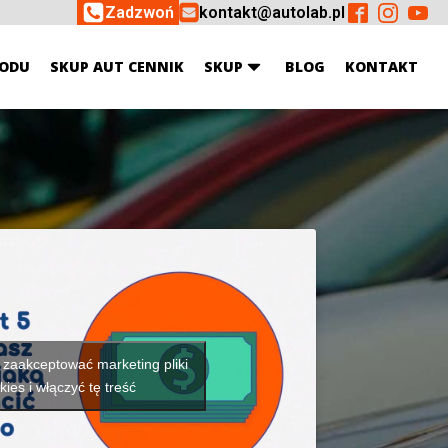
Zadzwoń
kontakt@autolab.pl
ODU
SKUP AUT CENNIK
SKUP
BLOG
KONTAKT
y zaakceptować marketing pliki
kies i włączyć tę treść