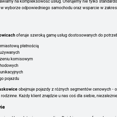
awiamy na kompleksowość usług. Oferujemy nie tylko standardo
o w wyborze odpowiedniego samochodu oraz wsparcie w zakresi
owicach
oferuje szeroką gamę usług dostosowanych do potrzeb 
miastową płatnością
używanych
iczeniu komisowym
chodowych
unikacyjnych
go pojazdu
askowice
obejmuje pojazdy z różnych segmentów cenowych - o
dzinne. Każdy klient znajdzie u nas coś dla siebie, niezależnie 
ie