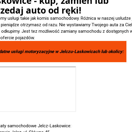
skowice - kup, zamień lub
zedaj auto od ręki!
emy usługi takie jak komis samochodowy. Różnica w naszej usłudze 
- pieniądze otrzymasz od razu. Nie wystawiamy Twojego auta za Cieb
je odkupimy. Jest tez możliwość zamiany samochodu z dostępnych 
 ofercie pojazdów.
datne usługi motoryzacyjne w
Jelczu-Laskowicach
lub okolicy:
aty samochodowe Jelcz-Laskowice: