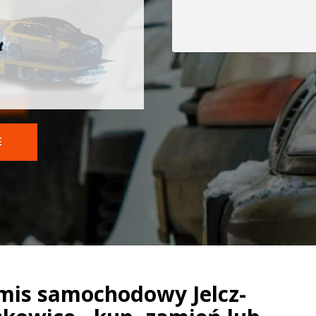
t
E
mis samochodowy Jelcz-