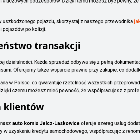
ich kluczowych podzespołów. Dzięki temu możesz być pewny, że
ny uszkodzonego pojazdu, skorzystaj z naszego przewodnika
ja
 pojazdów po kolizji.
eństwo transakcji
j działalności. Każda sprzedaż odbywa się z pełną dokumentacj
sami. Oferujemy także wsparcie prawne przy zakupie, co dodat
rowana w Polsce, co gwarantuje rzetelność wszystkich przeprowa
zięki czemu możesz mieć pewność, że współpracujesz z profesj
 klientów
, nasz
auto komis Jelcz-Laskowice
oferuje szereg usług dodat
w uzyskaniu kredytu samochodowego, współpracując z renomow