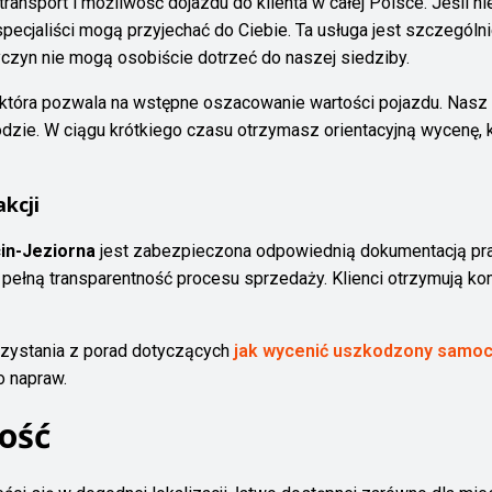
transport i możliwość dojazdu do klienta w całej Polsce. Jeśli
 specjaliści mogą przyjechać do Ciebie. Ta usługa jest szczególn
yczyn nie mogą osobiście dotrzeć do naszej siedziby.
 która pozwala na wstępne oszacowanie wartości pojazdu. Nasz 
zie. W ciągu krótkiego czasu otrzymasz orientacyjną wycenę, k
kcji
in-Jeziorna
jest zabezpieczona odpowiednią dokumentacją pra
 pełną transparentność procesu sprzedaży. Klienci otrzymują 
zystania z porad dotyczących
jak wycenić uszkodzony samo
o napraw.
ność