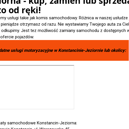
iorna - kup, zamień lub sprzed
o od ręki!
emy usługi takie jak komis samochodowy. Różnica w naszej usłudze 
- pieniądze otrzymasz od razu. Nie wystawiamy Twojego auta za Cieb
je odkupimy. Jest tez możliwość zamiany samochodu z dostępnych 
 ofercie pojazdów.
datne usługi motoryzacyjne w
Konstancinie-Jeziornie
lub okolicy:
aty samochodowe Konstancin-Jeziorna: