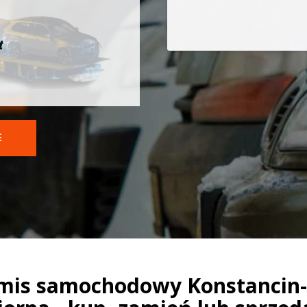
t
E
mis samochodowy Konstancin-