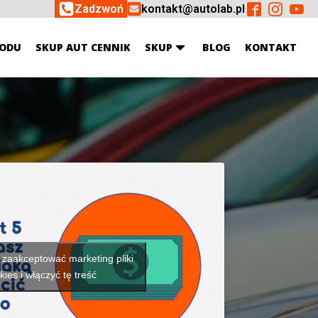
Zadzwoń
kontakt@autolab.pl
ODU
SKUP AUT CENNIK
SKUP
BLOG
KONTAKT
y zaakceptować marketing pliki
kies i włączyć tę treść