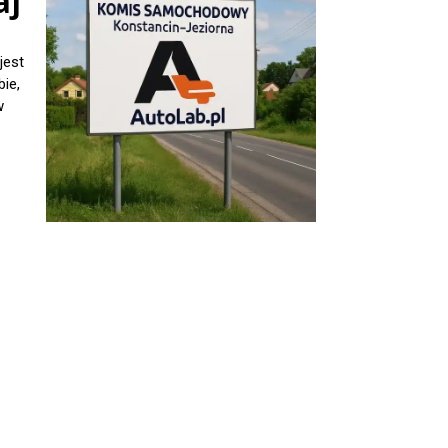
aj
jest
ie,
w