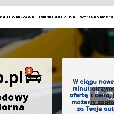
P AUT WARSZAWA
IMPORT AUT Z USA
WYCENA SAMOCH
Kliknij, żeb
odowy
coo
iorna