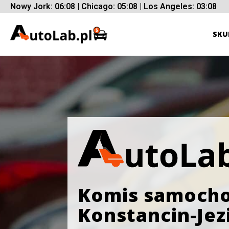
Nowy Jork: 06:08 | Chicago: 05:08 | Los Angeles: 03:08
SKU
Komis samoch
Konstancin-Jez