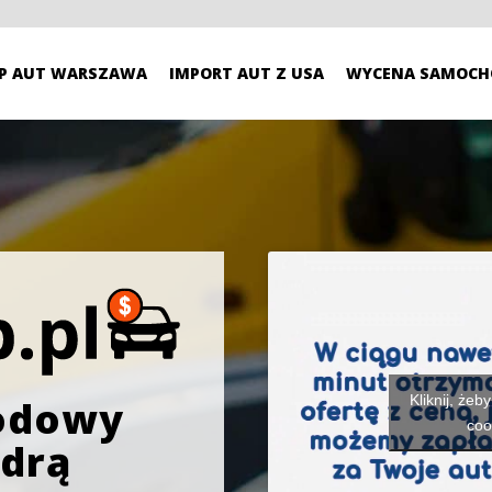
P AUT WARSZAWA
IMPORT AUT Z USA
WYCENA SAMOCH
Kliknij, żeb
odowy
coo
Odrą