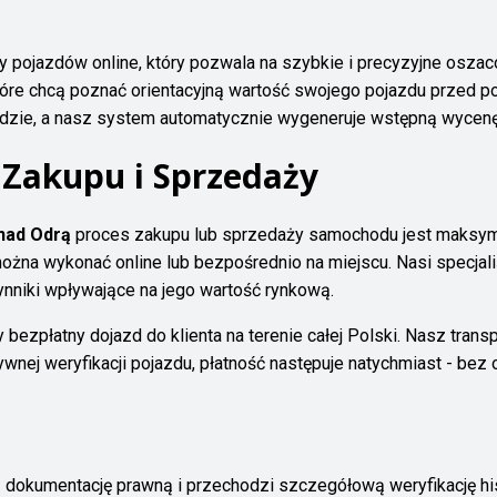
ojazdów online, który pozwala na szybkie i precyzyjne oszac
które chcą poznać orientacyjną wartość swojego pojazdu przed p
zie, a nasz system automatycznie wygeneruje wstępną wycenę
 Zakupu i Sprzedaży
nad Odrą
proces zakupu lub sprzedaży samochodu jest maksymal
na wykonać online lub bezpośrednio na miejscu. Nasi specjaliś
ynniki wpływające na jego wartość rynkową.
 bezpłatny dojazd do klienta na terenie całej Polski. Nasz trans
ej weryfikacji pojazdu, płatność następuje natychmiast - bez 
ą dokumentację prawną i przechodzi szczegółową weryfikację hi