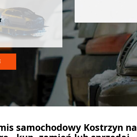
t
E
mis samochodowy Kostrzyn n