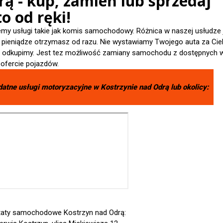
ą - kup, zamień lub sprzedaj
o od ręki!
emy usługi takie jak komis samochodowy. Różnica w naszej usłudze 
- pieniądze otrzymasz od razu. Nie wystawiamy Twojego auta za Cieb
je odkupimy. Jest tez możliwość zamiany samochodu z dostępnych 
 ofercie pojazdów.
datne usługi motoryzacyjne w
Kostrzynie nad Odrą
lub okolicy:
aty samochodowe Kostrzyn nad Odrą: