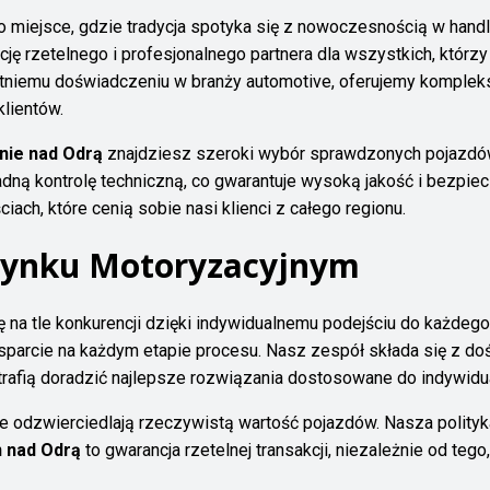
o miejsce, gdzie tradycja spotyka się z nowoczesnością w hand
tację rzetelnego i profesjonalnego partnera dla wszystkich, któ
letniemu doświadczeniu w branży automotive, oferujemy komple
klientów.
nie nad Odrą
znajdziesz szeroki wybór sprawdzonych pojazdów
dną kontrolę techniczną, co gwarantuje wysoką jakość i bezpie
ciach, które cenią sobie nasi klienci z całego regionu.
Rynku Motoryzacyjnym
ę na tle konkurencji dzięki indywidualnemu podejściu do każdeg
parcie na każdym etapie procesu. Nasz zespół składa się z doś
trafią doradzić najlepsze rozwiązania dostosowane do indywidu
re odzwierciedlają rzeczywistą wartość pojazdów. Nasza polityka
 nad Odrą
to gwarancja rzetelnej transakcji, niezależnie od te