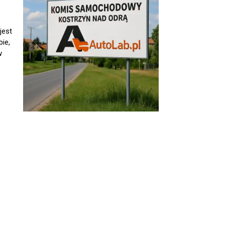
jest
ie,
w