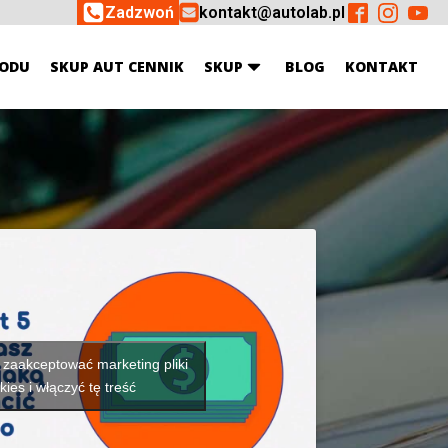
Zadzwoń
kontakt@autolab.pl
ODU
SKUP AUT CENNIK
SKUP
BLOG
KONTAKT
y zaakceptować marketing pliki
kies i włączyć tę treść