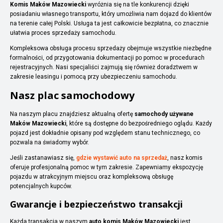
Komis Maków Mazowiecki
wyróżnia się na tle konkurencji dzięki
posiadaniu własnego transportu, który umożliwia nam dojazd do klientów
na terenie całej Polski. Usługa ta jest całkowicie bezpłatna, co znacznie
ułatwia proces sprzedaży samochodu.
Kompleksowa obsługa procesu sprzedaży obejmuje wszystkie niezbędne
formalności, od przygotowania dokumentacji po pomoc w procedurach
rejestracyjnych. Nasi specjaliści zajmują się również doradztwem w
zakresie leasingu i pomocą przy ubezpieczeniu samochodu.
Nasz plac samochodowy
Na naszym placu znajdziesz aktualną ofertę
samochody używane
Maków Mazowiecki
, które są dostępne do bezpośredniego oglądu. Każdy
pojazd jest dokładnie opisany pod względem stanu technicznego, co
pozwala na świadomy wybór.
Jeśli zastanawiasz się,
gdzie wystawić auto na sprzedaż
, nasz komis
oferuje profesjonalną pomoc w tym zakresie. Zapewniamy ekspozycję
pojazdu w atrakcyjnym miejscu oraz kompleksową obsługę
potencjalnych kupców.
Gwarancje i bezpieczeństwo transakcji
Każda transakcja w naszym
auto komis Maków Mazowiecki
jest