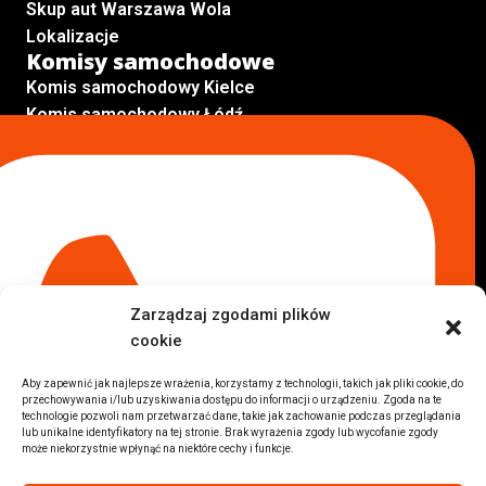
Skup aut Warszawa Wola
Lokalizacje
Komisy samochodowe
Komis samochodowy Kielce
Komis samochodowy Łódź
Komis samochodowy Kraków
Komis samochodowy Radom
Komis samochodowy Płock
Komis samochodowy Opole
Komis samochodowy Lublin
Komis samochodowy Sochaczew
Inne Lokalizacje
Zarządzaj zgodami plików
Import
cookie
Auta z USA Warszawa
Auta z USA Rzeszów
Aby zapewnić jak najlepsze wrażenia, korzystamy z technologii, takich jak pliki cookie, do
przechowywania i/lub uzyskiwania dostępu do informacji o urządzeniu. Zgoda na te
Auta z USA Białystok
technologie pozwoli nam przetwarzać dane, takie jak zachowanie podczas przeglądania
Auta z USA Kraków
lub unikalne identyfikatory na tej stronie. Brak wyrażenia zgody lub wycofanie zgody
może niekorzystnie wpłynąć na niektóre cechy i funkcje.
Marki samochodów