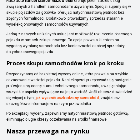
Nasz
auto handel Maków Mazowiecki
oferuje pełen zakres usług
związanych z handlem samochodami używanymi. Specjalizujemy się w
skupie pojazdów za gotówkę, oferując natychmiastową płatność bez
zbędnych formalności. Dodatkowo, prowadzimy sprzedaż starannie
wyselekcjonowanych samochodów używanych.
Jedną z naszych unikalnych usług jest możliwość rozliczenia obecnego
pojazdu w ramach zakupu nowego. Ta opcja pozwala klientom na
wygodną wymianę samochodu bez konieczności osobnej sprzedaży
dotychczasowego pojazdu.
Proces skupu samochodów krok po kroku
Rozpoczynamy od bezpłatnej wyceny online, która pozwala na szybkie
oszacowanie wartości pojazdu. Nasi eksperci przeprowadzają następnie
profesjonalną ocenę stanu technicznego samochodu, uwzględniając
wszystkie aspekty wpływające na jego wartość. Jeśli chcesz dowiedzieć
się więcej o tym,
jak wycenić uszkodzony samochód
, znajdziesz
szczegółowe informacje w naszym przewodniku.
Po akceptacji wyceny, zapewniamy natychmiastową płatność gotówką,
eliminując długie okresy oczekiwania na środki finansowe.
Nasza przewaga na rynku