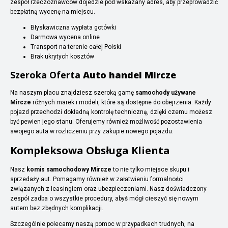
zespół rzeczoznawców dojedzie pod wskazany adres, aby przeprowadzić
bezpłatną wycenę na miejscu.
Błyskawiczna wypłata gotówki
Darmowa wycena online
Transport na terenie całej Polski
Brak ukrytych kosztów
Szeroka Oferta
Auto handel Mircze
Na naszym placu znajdziesz szeroką gamę
samochody używane
Mircze
różnych marek i modeli, które są dostępne do obejrzenia. Każdy
pojazd przechodzi dokładną kontrolę techniczną, dzięki czemu możesz
być pewien jego stanu. Oferujemy również możliwość pozostawienia
swojego auta w rozliczeniu przy zakupie nowego pojazdu.
Kompleksowa Obsługa Klienta
Nasz
komis samochodowy Mircze
to nie tylko miejsce skupu i
sprzedaży aut. Pomagamy również w załatwieniu formalności
związanych z leasingiem oraz ubezpieczeniami. Nasz doświadczony
zespół zadba o wszystkie procedury, abyś mógł cieszyć się nowym
autem bez zbędnych komplikacji.
Szczególnie polecamy naszą pomoc w przypadkach trudnych, na