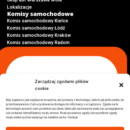
Lokalizacje
Komisy samochodowe
Komis samochodowy Kielce
Komis samochodowy Łódź
Komis samochodowy Kraków
Komis samochodowy Radom
Komis samochodowy Płock
Komis samochodowy Opole
Komis samochodowy Lublin
Komis samochodowy Sochaczew
Inne Lokalizacje
Zarządzaj zgodami plików
Import
cookie
Auta z USA Warszawa
Auta z USA Rzeszów
Aby zapewnić jak najlepsze wrażenia, korzystamy z technologii, takich jak pliki cookie, do
przechowywania i/lub uzyskiwania dostępu do informacji o urządzeniu. Zgoda na te
Auta z USA Białystok
technologie pozwoli nam przetwarzać dane, takie jak zachowanie podczas przeglądania
Auta z USA Kraków
lub unikalne identyfikatory na tej stronie. Brak wyrażenia zgody lub wycofanie zgody
może niekorzystnie wpłynąć na niektóre cechy i funkcje.
Marki samochodów
Sprzedam BMW