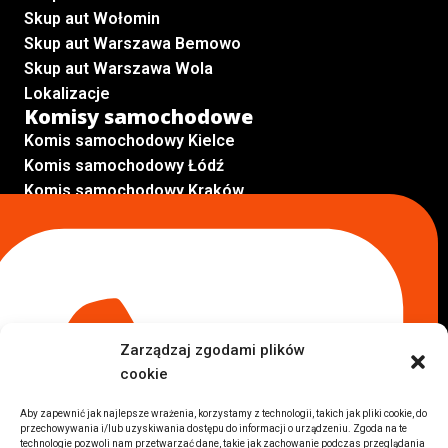
Skup aut Wołomin
Skup aut Warszawa Bemowo
Skup aut Warszawa Wola
Lokalizacje
Komisy samochodowe
Komis samochodowy Kielce
Komis samochodowy Łódź
Komis samochodowy Kraków
Komis samochodowy Radom
Komis samochodowy Płock
Komis samochodowy Opole
Komis samochodowy Lublin
Komis samochodowy Sochaczew
Inne Lokalizacje
Zarządzaj zgodami plików
Import
cookie
Auta z USA Warszawa
Auta z USA Rzeszów
Aby zapewnić jak najlepsze wrażenia, korzystamy z technologii, takich jak pliki cookie, do
przechowywania i/lub uzyskiwania dostępu do informacji o urządzeniu. Zgoda na te
Auta z USA Białystok
technologie pozwoli nam przetwarzać dane, takie jak zachowanie podczas przeglądania