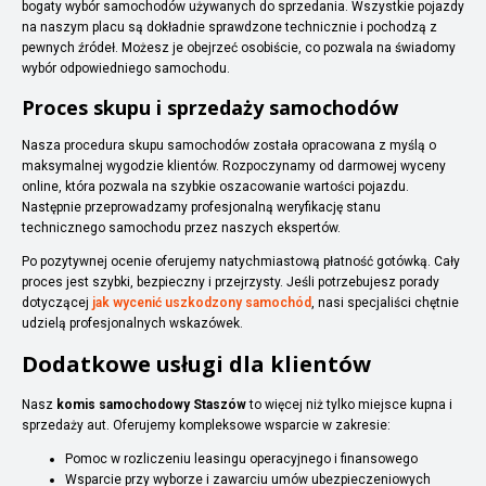
bogaty wybór samochodów używanych do sprzedania. Wszystkie pojazdy
na naszym placu są dokładnie sprawdzone technicznie i pochodzą z
pewnych źródeł. Możesz je obejrzeć osobiście, co pozwala na świadomy
wybór odpowiedniego samochodu.
Proces skupu i sprzedaży samochodów
Nasza procedura skupu samochodów została opracowana z myślą o
maksymalnej wygodzie klientów. Rozpoczynamy od darmowej wyceny
online, która pozwala na szybkie oszacowanie wartości pojazdu.
Następnie przeprowadzamy profesjonalną weryfikację stanu
technicznego samochodu przez naszych ekspertów.
Po pozytywnej ocenie oferujemy natychmiastową płatność gotówką. Cały
proces jest szybki, bezpieczny i przejrzysty. Jeśli potrzebujesz porady
dotyczącej
jak wycenić uszkodzony samochód
, nasi specjaliści chętnie
udzielą profesjonalnych wskazówek.
Dodatkowe usługi dla klientów
Nasz
komis samochodowy Staszów
to więcej niż tylko miejsce kupna i
sprzedaży aut. Oferujemy kompleksowe wsparcie w zakresie:
Pomoc w rozliczeniu leasingu operacyjnego i finansowego
Wsparcie przy wyborze i zawarciu umów ubezpieczeniowych