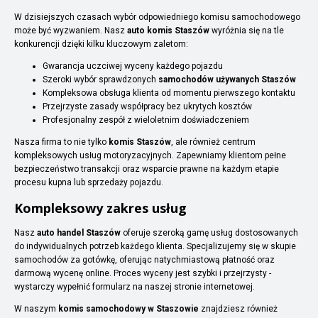
W dzisiejszych czasach wybór odpowiedniego komisu samochodowego
może być wyzwaniem. Nasz
auto komis Staszów
wyróżnia się na tle
konkurencji dzięki kilku kluczowym zaletom:
Gwarancja uczciwej wyceny każdego pojazdu
Szeroki wybór sprawdzonych
samochodów używanych Staszów
Kompleksowa obsługa klienta od momentu pierwszego kontaktu
Przejrzyste zasady współpracy bez ukrytych kosztów
Profesjonalny zespół z wieloletnim doświadczeniem
Nasza firma to nie tylko
komis Staszów
, ale również centrum
kompleksowych usług motoryzacyjnych. Zapewniamy klientom pełne
bezpieczeństwo transakcji oraz wsparcie prawne na każdym etapie
procesu kupna lub sprzedaży pojazdu.
Kompleksowy zakres usług
Nasz
auto handel Staszów
oferuje szeroką gamę usług dostosowanych
do indywidualnych potrzeb każdego klienta. Specjalizujemy się w skupie
samochodów za gotówkę, oferując natychmiastową płatność oraz
darmową wycenę online. Proces wyceny jest szybki i przejrzysty -
wystarczy wypełnić formularz na naszej stronie internetowej.
W naszym
komis samochodowy w Staszowie
znajdziesz również