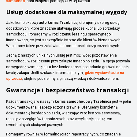
samochód
, nasi eksperci pomogą Ci w tej kwestii.
Usługi dodatkowe dla maksymalnej wygody
Jako kompleksowy
auto komis Trzebnica
, oferujemy szereg usług
dodatkowych, które znacznie ułatwiają proces kupna lub sprzedaży
samochodu. Pomagamy w rozliczeniu leasingu operacyjnego i
finansowego, co jest szczególnie istotne dla klientów biznesowych.
Wspieramy także przy załatwianiu formalności ubezpieczeniowych.
Jedną z naszych unikalnych usług jest możliwość pozostawienia
samochodu w rozliczeniu przy zakupie innego pojazdu. Ta opcja pozwala
na wygodną wymianę auta bez konieczności posiadania gotówki na całą
kwotę zakupu. Jeśli szukasz informacji o tym,
gdzie wystawić auto na
sprzedaż
, chętnie podzielimy się naszą wiedzą i doświadczeniem.
Gwarancje i bezpieczeństwo transakcji
Każda transakcja w naszym
komis samochodowy Trzebnica
jest w pełni
udokumentowana i zabezpieczona prawnie. Oferujemy kompletną
dokumentację każdego pojazdu, włączając w to historię serwisową,
raporty z przeglądów technicznych oraz weryfikację pod kątem
ewentualnych obciążeń prawnych.
Pomagamy również w formalnościach rejestracyjnych, co znacznie