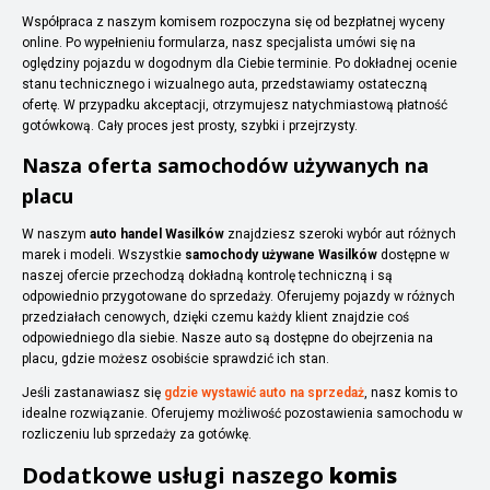
Współpraca z naszym komisem rozpoczyna się od bezpłatnej wyceny
online. Po wypełnieniu formularza, nasz specjalista umówi się na
oględziny pojazdu w dogodnym dla Ciebie terminie. Po dokładnej ocenie
stanu technicznego i wizualnego auta, przedstawiamy ostateczną
ofertę. W przypadku akceptacji, otrzymujesz natychmiastową płatność
gotówkową. Cały proces jest prosty, szybki i przejrzysty.
Nasza oferta samochodów używanych na
placu
W naszym
auto handel Wasilków
znajdziesz szeroki wybór aut różnych
marek i modeli. Wszystkie
samochody używane Wasilków
dostępne w
naszej ofercie przechodzą dokładną kontrolę techniczną i są
odpowiednio przygotowane do sprzedaży. Oferujemy pojazdy w różnych
przedziałach cenowych, dzięki czemu każdy klient znajdzie coś
odpowiedniego dla siebie. Nasze auto są dostępne do obejrzenia na
placu, gdzie możesz osobiście sprawdzić ich stan.
Jeśli zastanawiasz się
gdzie wystawić auto na sprzedaż
, nasz komis to
idealne rozwiązanie. Oferujemy możliwość pozostawienia samochodu w
rozliczeniu lub sprzedaży za gotówkę.
Dodatkowe usługi naszego
komis