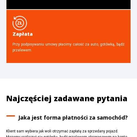
Zapłata
Przy podpisywaniu umowy płacimy całość za auto, gotówką, bądź
przelewem.
Najczęściej zadawane pytania
Jaka jest forma płatności za samochód?
Klient sam wybiera jak woli otrzymać zapłatę za sprzedany pojazd.
Możemy rozliczyć się gotówką, bądź przelewem ekspresowym na konto.