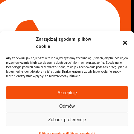
Komis samochodowy Płock
Komis samochodowy Opole
Komis samochodowy Lublin
Komis samochodowy Sochaczew
Inne Lokalizacje
Zarządzaj zgodami plików
Import
cookie
Auta z USA Warszawa
Auta z USA Rzeszów
Aby zapewnić jak najlepsze wrażenia, korzystamy z technologii, takich jak pliki cookie, do
przechowywania i/lub uzyskiwania dostępu do informacji o urządzeniu. Zgoda na te
Auta z USA Białystok
technologie pozwoli nam przetwarzać dane, takie jak zachowanie podczas przeglądania
Auta z USA Kraków
lub unikalne identyfikatory na tej stronie. Brak wyrażenia zgody lub wycofanie zgody
może niekorzystnie wpłynąć na niektóre cechy i funkcje.
Marki samochodów
Sprzedam BMW
Akceptuję
Sprzedam Audi
Sprzedam Mercedes
Odmów
Wszystkie marki samochodów
Zobacz preferencje
2026 © Autolab.pl |
Polityka prywatności
Polityka prywatności
Polityka prywatności