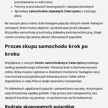
pozostawienia w rozliczeniu
Pomocy w procedurach leasingowych i ubezpieczeniowych
Sprzedaży
samochodów używanych Zwierzyniec
z naszego
placu
Na naszym placu mamy stale dostępne pojazdy różnych marek i kategorii
cenowych, które można obejrzeć i przetestować przed zakupem.
Wszystkie samochody przechodzą dokładną kontrolę techniczną, dzięki
czemu możesz być pewny jakości oferowanych pojazdów.
Proces skupu samochodu krok po
kroku
Współpraca z naszym
komis samochodowy w Zwierzyńcu
przebiega
według sprawdzonego schematu. Pierwszy krok to darmowa wycena
online, którą możesz wykonać w dowolnym momencie. Następnie nasz
rzeczoznawca przyjeżdża pod wskazany przez Ciebie adres –
dojeżdżamy w całej Polsce dzięki własnemu transportowi.
Po dokładnych oględzinach pojazdu i potwierdzeniu wyceny, otrzymujesz
natychmiastową wypłatę gotówki. Cały proces jest transparentny, bez
ukrytych kosztów czy prowizji, co wyróżnia nas na tle konkurencji.
Rodzaje skupowanych pojazdów