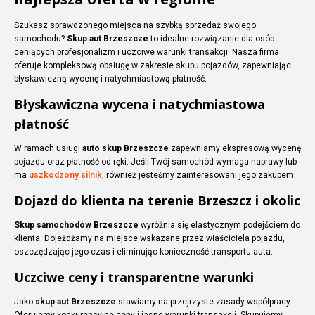
Szukasz sprawdzonego miejsca na szybką sprzedaż swojego
samochodu?
Skup aut Brzeszcze
to idealne rozwiązanie dla osób
ceniących profesjonalizm i uczciwe warunki transakcji. Nasza firma
oferuje kompleksową obsługę w zakresie skupu pojazdów, zapewniając
błyskawiczną wycenę i natychmiastową płatność.
Błyskawiczna wycena i natychmiastowa
płatność
W ramach usługi
auto skup Brzeszcze
zapewniamy ekspresową wycenę
pojazdu oraz płatność od ręki. Jeśli Twój samochód wymaga naprawy lub
ma
uszkodzony silnik
, również jesteśmy zainteresowani jego zakupem.
Dojazd do klienta na terenie Brzeszcz i okolic
Skup samochodów Brzeszcze
wyróżnia się elastycznym podejściem do
klienta. Dojeżdżamy na miejsce wskazane przez właściciela pojazdu,
oszczędzając jego czas i eliminując konieczność transportu auta.
Uczciwe ceny i transparentne warunki
Jako
skup aut Brzeszcze
stawiamy na przejrzyste zasady współpracy.
Oferujemy konkurencyjne ceny i jasne warunki transakcji. Skupujemy