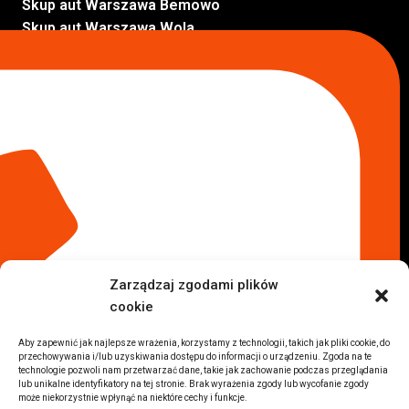
Skup aut Warszawa Bemowo
Skup aut Warszawa Wola
Lokalizacje
Komisy samochodowe
Komis samochodowy Kielce
Komis samochodowy Łódź
Komis samochodowy Kraków
Komis samochodowy Radom
Komis samochodowy Płock
Komis samochodowy Opole
Komis samochodowy Lublin
Komis samochodowy Sochaczew
Inne Lokalizacje
Zarządzaj zgodami plików
Import
cookie
Auta z USA Warszawa
Auta z USA Rzeszów
Aby zapewnić jak najlepsze wrażenia, korzystamy z technologii, takich jak pliki cookie, do
przechowywania i/lub uzyskiwania dostępu do informacji o urządzeniu. Zgoda na te
Auta z USA Białystok
technologie pozwoli nam przetwarzać dane, takie jak zachowanie podczas przeglądania
Auta z USA Kraków
lub unikalne identyfikatory na tej stronie. Brak wyrażenia zgody lub wycofanie zgody
może niekorzystnie wpłynąć na niektóre cechy i funkcje.
Marki samochodów