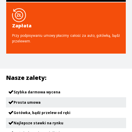
Zapłata
Przy podpisywaniu umowy płacimy całość za auto, gotówką, bądź
przelewem.
Nasze zalety:
Szybka darmowa wycena
Prosta umowa
Gotówka, bądź przelew od ręki
Najlepsze stawki na rynku