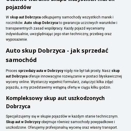
pojazdów
W
skup aut Dobrzyca
odkupujemy samochody wszystkich marek i
roczników.
Auto skup Dobrzyca
to gwarancja uczciwych warunków i
transparentnych zasad współpracy. Każdy pojazd wyceniamy
indywidualnie, uwzględniając jego stan techniczny, przebieg oraz
wyposażenie.
Auto skup Dobrzyca - jak sprzedać
samochód
Proces
sprzedaży auta w Dobrzycy
nigdy nie był tak prosty. Nasz
skup
aut Dobrzyca
oferuje innowacyjne rozwiązanie w postaci błyskawicznej
wyceny online. Wystarczy wypełnić formularz, załączyć kilka zdjęć
pojazdu, a my przedstawimy wstępną ofertę w ciągu kilku godzin.
Kompleksowy skup aut uszkodzonych
Dobrzyca
Specjalizujemy się w skupie pojazdów w każdym stanie technicznym.
Skup aut w Dobrzycy
obejmuje również samochody powypadkowe i
uszkodzone. Oferujemy profesjonalną wycenę oraz własny transport.