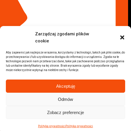
Komis samochodowy Płock
Komis samochodowy Opole
Komis samochodowy Lublin
Komis samochodowy Sochaczew
Inne Lokalizacje
Zarządzaj zgodami plików
Import
cookie
Auta z USA Warszawa
Auta z USA Rzeszów
Aby zapewnić jak najlepsze wrażenia, korzystamy z technologii, takich jak pliki cookie, do
przechowywania i/lub uzyskiwania dostępu do informacji o urządzeniu. Zgoda na te
Auta z USA Białystok
technologie pozwoli nam przetwarzać dane, takie jak zachowanie podczas przeglądania
Auta z USA Kraków
lub unikalne identyfikatory na tej stronie. Brak wyrażenia zgody lub wycofanie zgody
może niekorzystnie wpłynąć na niektóre cechy i funkcje.
Marki samochodów
Sprzedam BMW
Akceptuję
Sprzedam Audi
Sprzedam Mercedes
Odmów
Wszystkie marki samochodów
Zobacz preferencje
2026 © Autolab.pl |
Polityka prywatności
Polityka prywatności
Polityka prywatności
Partner:
Sellele.pl - skup telefonów online