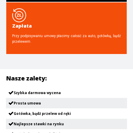
Zapłata
Przy podpisywaniu umowy płacimy całość za auto, gotówką, bądź
przelewem.
Nasze zalety:
Szybka darmowa wycena
Prosta umowa
Gotówka, bądź przelew od ręki
Najlepsze stawki na rynku