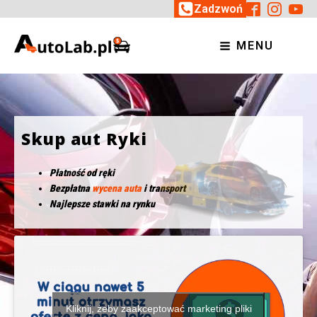
Zadzwoń
MENU
Skup aut Ryki
Płatność od ręki
Bezpłatna
wycena auta
i transport
Najlepsze stawki na rynku
Kliknij, żeby zaakceptować marketing pliki