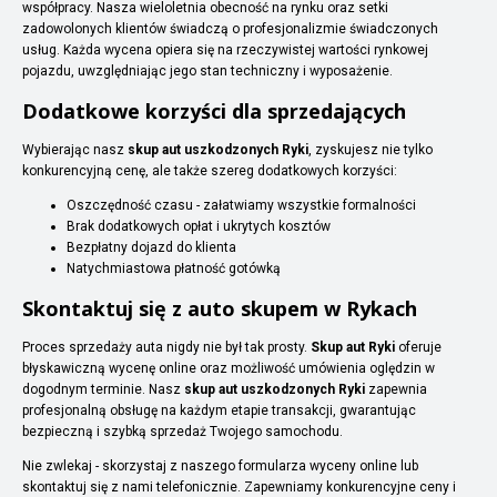
współpracy. Nasza wieloletnia obecność na rynku oraz setki
zadowolonych klientów świadczą o profesjonalizmie świadczonych
usług. Każda wycena opiera się na rzeczywistej wartości rynkowej
pojazdu, uwzględniając jego stan techniczny i wyposażenie.
Dodatkowe korzyści dla sprzedających
Wybierając nasz
skup aut uszkodzonych Ryki
, zyskujesz nie tylko
konkurencyjną cenę, ale także szereg dodatkowych korzyści:
Oszczędność czasu - załatwiamy wszystkie formalności
Brak dodatkowych opłat i ukrytych kosztów
Bezpłatny dojazd do klienta
Natychmiastowa płatność gotówką
Skontaktuj się z auto skupem w Rykach
Proces sprzedaży auta nigdy nie był tak prosty.
Skup aut Ryki
oferuje
błyskawiczną wycenę online oraz możliwość umówienia oględzin w
dogodnym terminie. Nasz
skup aut uszkodzonych Ryki
zapewnia
profesjonalną obsługę na każdym etapie transakcji, gwarantując
bezpieczną i szybką sprzedaż Twojego samochodu.
Nie zwlekaj - skorzystaj z naszego formularza wyceny online lub
skontaktuj się z nami telefonicznie. Zapewniamy konkurencyjne ceny i