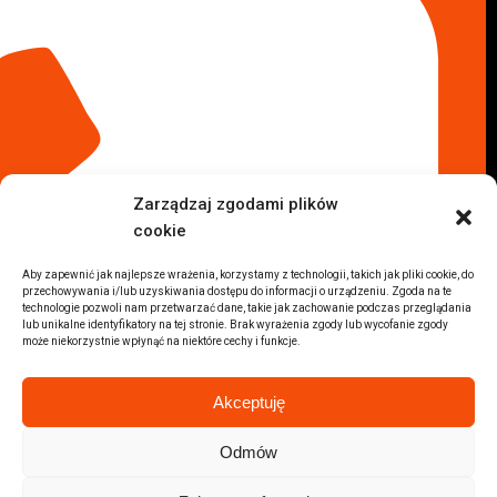
Komis samochodowy Kraków
Komis samochodowy Radom
Komis samochodowy Płock
Komis samochodowy Opole
Komis samochodowy Lublin
Komis samochodowy Sochaczew
Inne Lokalizacje
Zarządzaj zgodami plików
Import
cookie
Auta z USA Warszawa
Auta z USA Rzeszów
Aby zapewnić jak najlepsze wrażenia, korzystamy z technologii, takich jak pliki cookie, do
przechowywania i/lub uzyskiwania dostępu do informacji o urządzeniu. Zgoda na te
Auta z USA Białystok
technologie pozwoli nam przetwarzać dane, takie jak zachowanie podczas przeglądania
Auta z USA Kraków
lub unikalne identyfikatory na tej stronie. Brak wyrażenia zgody lub wycofanie zgody
może niekorzystnie wpłynąć na niektóre cechy i funkcje.
Marki samochodów
Sprzedam BMW
Akceptuję
Sprzedam Audi
Sprzedam Mercedes
Odmów
Wszystkie marki samochodów