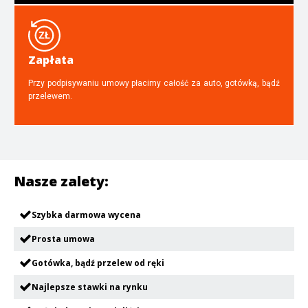
Zapłata
Przy podpisywaniu umowy płacimy całość za auto, gotówką, bądź
przelewem.
Nasze zalety:
Szybka darmowa wycena
Prosta umowa
Gotówka, bądź przelew od ręki
Najlepsze stawki na rynku