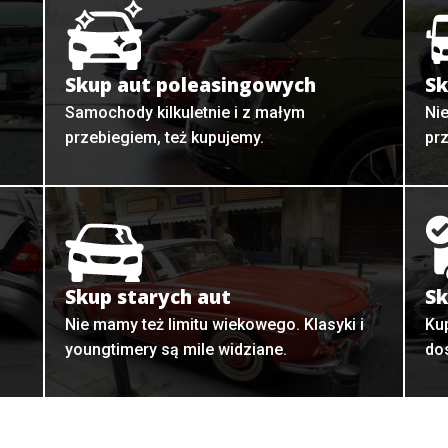
Skup aut poleasingowych
Sk
Samochody kilkuletnie i z małym
Ni
przebiegiem, też kupujemy.
pr
Skup starych aut
Sk
o
Nie mamy też limitu wiekowego. Klasyki i
Ku
youngtimery są mile widziane.
do