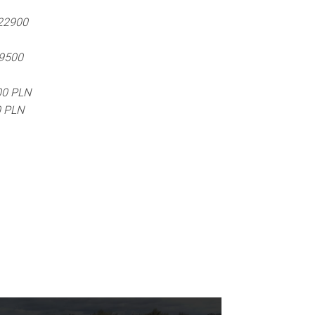
 22900
19500
00 PLN
0 PLN