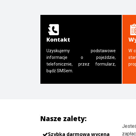
Kontakt
Wy
Uzyskujemy podstawowe
W c
informacje o pojeździe,
sta
telefonicznie, przez formularz,
pro
bądź SMSem.
Nasze zalety:
Jesteś
Szybka darmowa wycena
zapłac