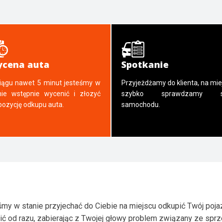
cena auta
Spotkanie
iągu nawet 5 minut jesteśmy w
Przyjeżdżamy do klienta, na mie
nie wstępnie wycenić i złozyć
szybko sprawdzamy s
pozycję odkupu auta.
samochodu.
my w stanie przyjechać do Ciebie na miejscu odkupić Twój poja
ić od razu, zabierając z Twojej głowy problem związany ze spr