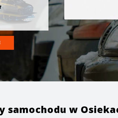
t
E
ży samochodu w
Osieka