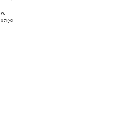
ów.
dzięki