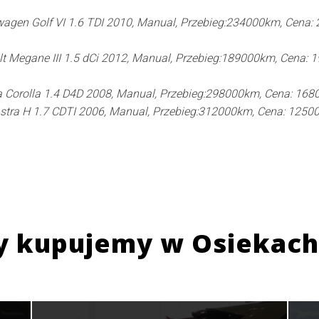
agen Golf VI 1.6 TDI 2010, Manual, Przebieg:234000km, Cena:
t Megane III 1.5 dCi 2012, Manual, Przebieg:189000km, Cena: 
 Corolla 1.4 D4D 2008, Manual, Przebieg:298000km, Cena: 168
stra H 1.7 CDTI 2006, Manual, Przebieg:312000km, Cena: 1250
y kupujemy w
Osiekach