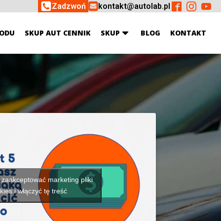
Zadzwoń
kontakt@autolab.pl
ODU
SKUP AUT CENNIK
SKUP
BLOG
KONTAKT
y zaakceptować marketing pliki
kies i włączyć tę treść