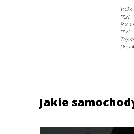
Volksw
PLN
Renaul
PLN
Toyota
Opel A
Jakie samochod