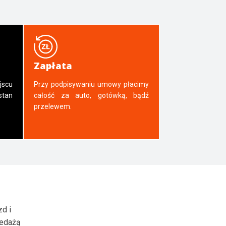
Zapłata
jscu
Przy podpisywaniu umowy płacimy
tan
całość za auto, gotówką, bądź
przelewem.
zd i
zedażą