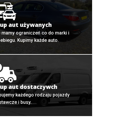
up aut używanych
e mamy ograniczeń co do marki i
zebiegu. Kupimy każde auto.
up aut dostaczywch
pujemy każdego rodzaju pojazdy
stawcze i busy.