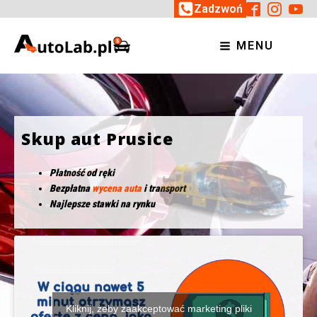
Zadzwoń
MENU
Skup aut Prusice
Płatność od ręki
Bezpłatna
wycena auta
i transport
Najlepsze stawki na rynku
Kliknij, żeby zaakceptować marketing pliki