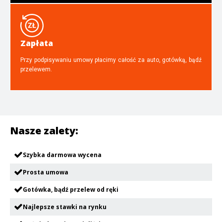
Zapłata
Przy podpisywaniu umowy płacimy całość za auto, gotówką, bądź
przelewem.
Nasze zalety:
Szybka darmowa wycena
Prosta umowa
Gotówka, bądź przelew od ręki
Najlepsze stawki na rynku