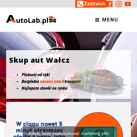
Zadzwoń
MENU
Skup aut Wałcz
Płatność od ręki
Bezpłatna
wycena auta
i transport
Najlepsze stawki na rynku
Kliknij, żeby zaakceptować marketing pliki