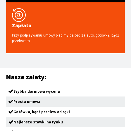
Zapłata
Przy podpisywaniu umowy płacimy całość za auto, gotówką, bądź
przelewem.
Nasze zalety:
Szybka darmowa wycena
Prosta umowa
Gotówka, bądź przelew od ręki
Najlepsze stawki na rynku