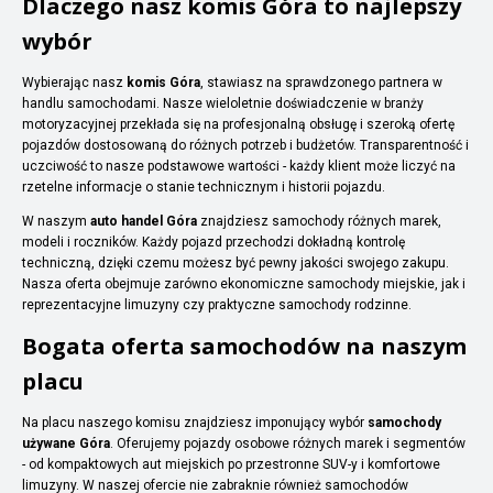
Dlaczego nasz komis Góra to najlepszy
wybór
Wybierając nasz
komis Góra
, stawiasz na sprawdzonego partnera w
handlu samochodami. Nasze wieloletnie doświadczenie w branży
motoryzacyjnej przekłada się na profesjonalną obsługę i szeroką ofertę
pojazdów dostosowaną do różnych potrzeb i budżetów. Transparentność i
uczciwość to nasze podstawowe wartości - każdy klient może liczyć na
rzetelne informacje o stanie technicznym i historii pojazdu.
W naszym
auto handel Góra
znajdziesz samochody różnych marek,
modeli i roczników. Każdy pojazd przechodzi dokładną kontrolę
techniczną, dzięki czemu możesz być pewny jakości swojego zakupu.
Nasza oferta obejmuje zarówno ekonomiczne samochody miejskie, jak i
reprezentacyjne limuzyny czy praktyczne samochody rodzinne.
Bogata oferta samochodów na naszym
placu
Na placu naszego komisu znajdziesz imponujący wybór
samochody
używane Góra
. Oferujemy pojazdy osobowe różnych marek i segmentów
- od kompaktowych aut miejskich po przestronne SUV-y i komfortowe
limuzyny. W naszej ofercie nie zabraknie również samochodów