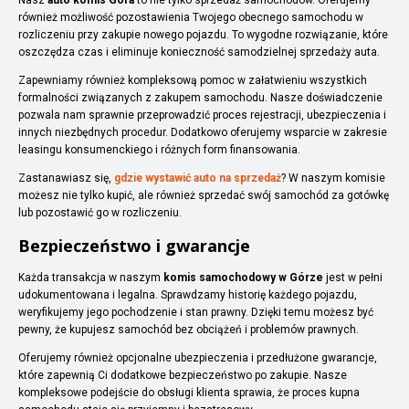
również możliwość pozostawienia Twojego obecnego samochodu w
rozliczeniu przy zakupie nowego pojazdu. To wygodne rozwiązanie, które
oszczędza czas i eliminuje konieczność samodzielnej sprzedaży auta.
Zapewniamy również kompleksową pomoc w załatwieniu wszystkich
formalności związanych z zakupem samochodu. Nasze doświadczenie
pozwala nam sprawnie przeprowadzić proces rejestracji, ubezpieczenia i
innych niezbędnych procedur. Dodatkowo oferujemy wsparcie w zakresie
leasingu konsumenckiego i różnych form finansowania.
Zastanawiasz się,
gdzie wystawić auto na sprzedaż
? W naszym komisie
możesz nie tylko kupić, ale również sprzedać swój samochód za gotówkę
lub pozostawić go w rozliczeniu.
Bezpieczeństwo i gwarancje
Każda transakcja w naszym
komis samochodowy w Górze
jest w pełni
udokumentowana i legalna. Sprawdzamy historię każdego pojazdu,
weryfikujemy jego pochodzenie i stan prawny. Dzięki temu możesz być
pewny, że kupujesz samochód bez obciążeń i problemów prawnych.
Oferujemy również opcjonalne ubezpieczenia i przedłużone gwarancje,
które zapewnią Ci dodatkowe bezpieczeństwo po zakupie. Nasze
kompleksowe podejście do obsługi klienta sprawia, że proces kupna