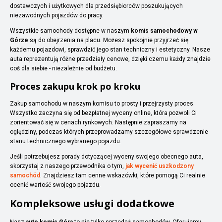
dostawczych i użytkowych dla przedsiębiorców poszukujących
niezawodnych pojazdów do pracy.
Wszystkie samochody dostępne w naszym
komis samochodowy w
Górze
są do obejrzenia na placu. Możesz spokojnie przyjrzeć się
każdemu pojazdowi, sprawdzić jego stan techniczny i estetyczny. Nasze
auta reprezentują różne przedziały cenowe, dzięki czemu każdy znajdzie
coś dla siebie - niezależnie od budżetu.
Proces zakupu krok po kroku
Zakup samochodu w naszym komisu to prosty i przejrzysty proces.
Wszystko zaczyna się od bezpłatnej wyceny online, która pozwoli Ci
zorientować się w cenach rynkowych. Następnie zapraszamy na
oględziny, podczas których przeprowadzamy szczegółowe sprawdzenie
stanu technicznego wybranego pojazdu.
Jeśli potrzebujesz porady dotyczącej wyceny swojego obecnego auta,
skorzystaj z naszego przewodnika o tym,
jak wycenić uszkodzony
samochód
. Znajdziesz tam cenne wskazówki, które pomogą Ci realnie
ocenić wartość swojego pojazdu.
Kompleksowe usługi dodatkowe
Nasz
auto komis Góra
to nie tylko sprzedaż samochodów. Oferujemy