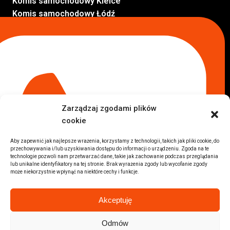
Komis samochodowy Kielce
Komis samochodowy Łódź
Komis samochodowy Kraków
Komis samochodowy Radom
Komis samochodowy Płock
Komis samochodowy Opole
Komis samochodowy Lublin
Komis samochodowy Sochaczew
Inne Lokalizacje
Zarządzaj zgodami plików
Import
cookie
Auta z USA Warszawa
Auta z USA Rzeszów
Aby zapewnić jak najlepsze wrażenia, korzystamy z technologii, takich jak pliki cookie, do
przechowywania i/lub uzyskiwania dostępu do informacji o urządzeniu. Zgoda na te
Auta z USA Białystok
technologie pozwoli nam przetwarzać dane, takie jak zachowanie podczas przeglądania
Auta z USA Kraków
lub unikalne identyfikatory na tej stronie. Brak wyrażenia zgody lub wycofanie zgody
może niekorzystnie wpłynąć na niektóre cechy i funkcje.
Marki samochodów
Sprzedam BMW
Akceptuję
Sprzedam Audi
Sprzedam Mercedes
Odmów
Wszystkie marki samochodów