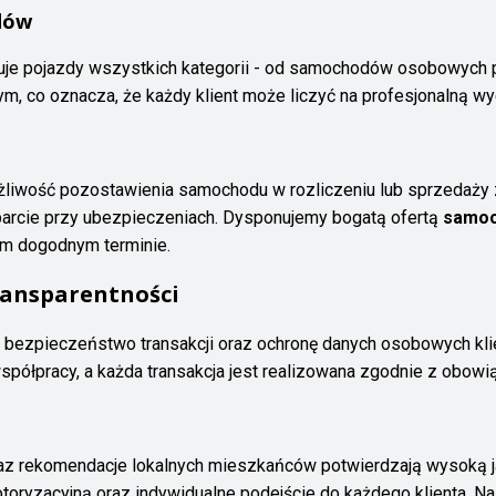
dów
je pojazdy wszystkich kategorii - od samochodów osobowych p
m, co oznacza, że każdy klient może liczyć na profesjonalną w
liwość pozostawienia samochodu w rozliczeniu lub sprzedaży
arcie przy ubezpieczeniach. Dysponujemy bogatą ofertą
samoc
ym dogodnym terminie.
ransparentności
e bezpieczeństwo transakcji oraz ochronę danych osobowych kl
współpracy, a każda transakcja jest realizowana zgodnie z obow
az rekomendacje lokalnych mieszkańców potwierdzają wysoką ja
toryzacyjną oraz indywidualne podejście do każdego klienta. N