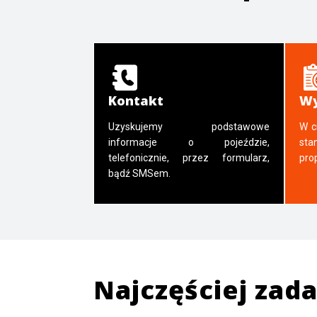
Kontakt
Wy
Uzyskujemy podstawowe
W c
informacje o pojeździe,
sta
telefonicznie, przez formularz,
pro
bądź SMSem.
Najczęściej zad