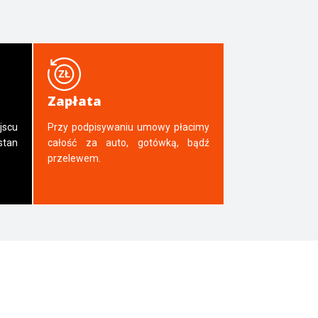
Zapłata
jscu
Przy podpisywaniu umowy płacimy
tan
całość za auto, gotówką, bądź
przelewem.