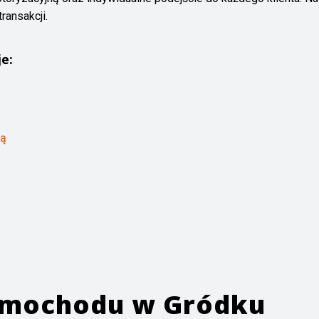
ransakcji.
je:
rą
samochodu w
Gródku