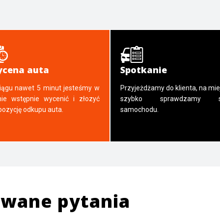
cena auta
Spotkanie
iągu nawet 5 minut jesteśmy w
Przyjeżdżamy do klienta, na mie
nie wstępnie wycenić i złozyć
szybko sprawdzamy s
pozycję odkupu auta.
samochodu.
awane pytania