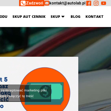
Zadzwoń
kontakt@autolab.pl
ODU
SKUP AUT CENNIK
SKUP
BLOG
KONTAKT
y zaakceptować marketing pliki
kies i włączyć tę treść