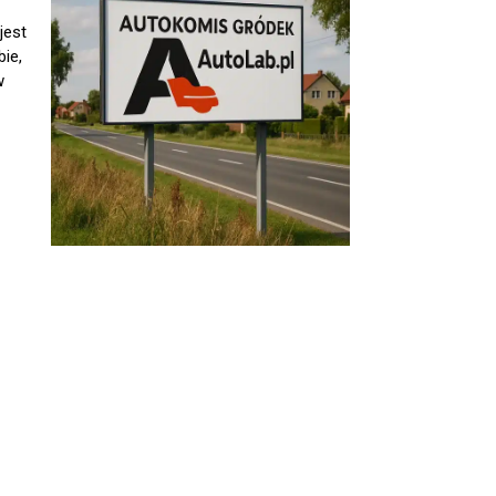
jest
ie,
w