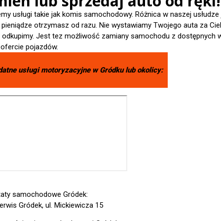
ień lub sprzedaj auto od ręki!
emy usługi takie jak komis samochodowy. Różnica w naszej usłudze 
- pieniądze otrzymasz od razu. Nie wystawiamy Twojego auta za Cieb
je odkupimy. Jest tez możliwość zamiany samochodu z dostępnych 
 ofercie pojazdów.
datne usługi motoryzacyjne w
Gródku
lub okolicy:
taty samochodowe Gródek:
erwis Gródek, ul. Mickiewicza 15