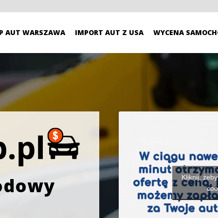
P AUT WARSZAWA
IMPORT AUT Z USA
WYCENA SAMOCH
Kliknij, żeb
odowy
coo