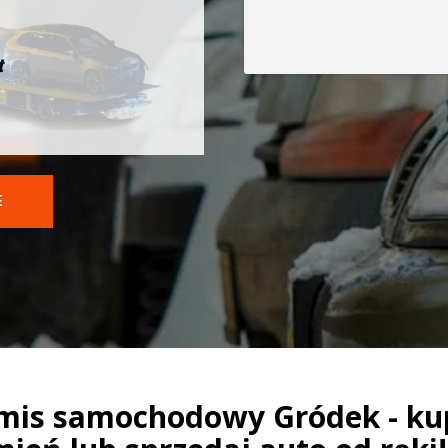
t
E
mis samochodowy Gródek - ku