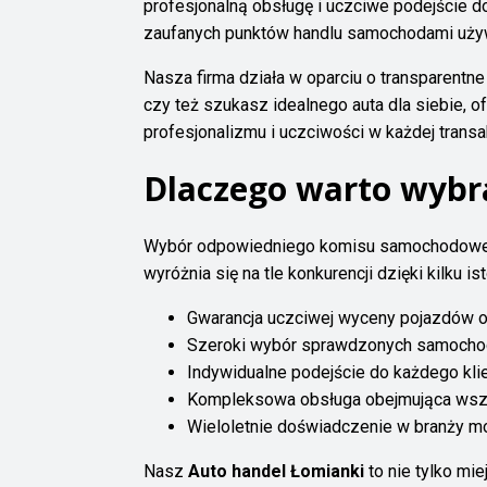
profesjonalną obsługę i uczciwe podejście do
zaufanych punktów handlu samochodami używ
Nasza firma działa w oparciu o transparentn
czy też szukasz idealnego auta dla siebie,
profesjonalizmu i uczciwości w każdej transak
Dlaczego warto wyb
Wybór odpowiedniego komisu samochodowego 
wyróżnia się na tle konkurencji dzięki kilku i
Gwarancja uczciwej wyceny pojazdów op
Szeroki wybór sprawdzonych samocho
Indywidualne podejście do każdego klie
Kompleksowa obsługa obejmująca wszys
Wieloletnie doświadczenie w branży mo
Nasz
Auto handel Łomianki
to nie tylko mi