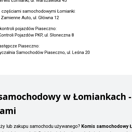
erwis Łomianki, ul. Warszawska 45
z częściami samochodowymi Łomianki:
 Zamienne Auto, ul. Główna 12
 kontroli pojazdów Piaseczno:
Kontroli Pojazdów PKP, ul. Słoneczna 8
astępcze Piaseczno:
czalnia Samochodów Piaseczno, ul. Leśna 20
 samochodowy w Łomiankach -
tami
daży lub zakupu samochodu używanego?
Komis samochodowy Ł