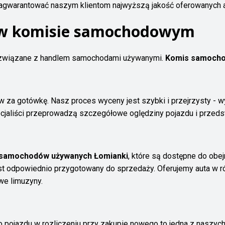
zagwarantować naszym klientom najwyższą jakość oferowanych a
g w komisie samochodowym
 związane z handlem samochodami używanymi.
Komis samocho
a gotówkę. Nasz proces wyceny jest szybki i przejrzysty - wys
ecjaliści przeprowadzą szczegółowe oględziny pojazdu i przed
samochodów używanych Łomianki
, które są dostępne do obej
jest odpowiednio przygotowany do sprzedaży. Oferujemy auta w 
we limuzyny.
ojazdu w rozliczeniu przy zakupie nowego to jedna z naszych n