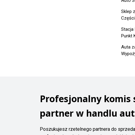
Auto S
Sklep 
Części
Stacja
Punkt 
Auta z
Wypoży
Profesjonalny komis
partner w handlu au
Poszukujesz rzetelnego partnera do sprze