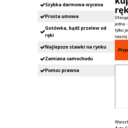
ku
Szybka darmowa wycena
ręk
Prosta umowa
Oferuj
jedna 
Gotówka, bądź przelew od
tylko 
ręki
naszej
Najlepsze stawki na rynku
Przy
Zamiana samochodu
Pomoc prawna
Warszt