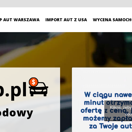
P AUT WARSZAWA
IMPORT AUT Z USA
WYCENA SAMOCH
Kliknij, żeb
odowy
coo