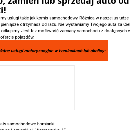
p, zamień lub sprzedaj auto od
i!
emy usługi takie jak komis samochodowy. Różnica w naszej usłudze 
- pieniądze otrzymasz od razu. Nie wystawiamy Twojego auta za Cieb
je odkupimy. Jest tez możliwość zamiany samochodu z dostępnych 
 ofercie pojazdów.
datne usługi motoryzacyjne w
Łomiankach
lub okolicy:
aty samochodowe Łomianki: