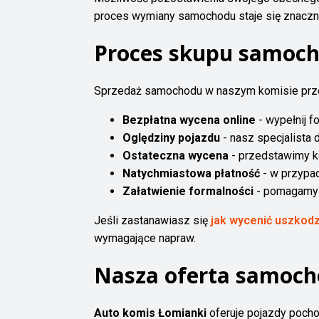
proces wymiany samochodu staje się znacznie
Proces skupu samoch
Sprzedaż samochodu w naszym komisie prze
Bezpłatna wycena online
- wypełnij f
Oględziny pojazdu
- nasz specjalista 
Ostateczna wycena
- przedstawimy k
Natychmiastowa płatność
- w przypad
Załatwienie formalności
- pomagamy 
Jeśli zastanawiasz się
jak wycenić uszko
wymagające napraw.
Nasza oferta samoc
Auto komis Łomianki
oferuje pojazdy poch