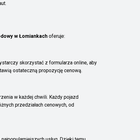
ut.
dowy w Łomiankach
oferuje:
tarczy skorzystać z formularza online, aby
stawią ostateczną propozycję cenową.
rzenia w każdej chwili. Każdy pojazd
różnych przedziałach cenowych, od
ajpopularniejszych usług. Dzięki temu