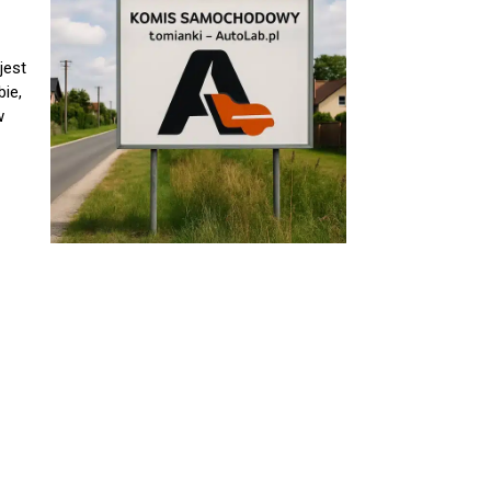
jest
ie,
w