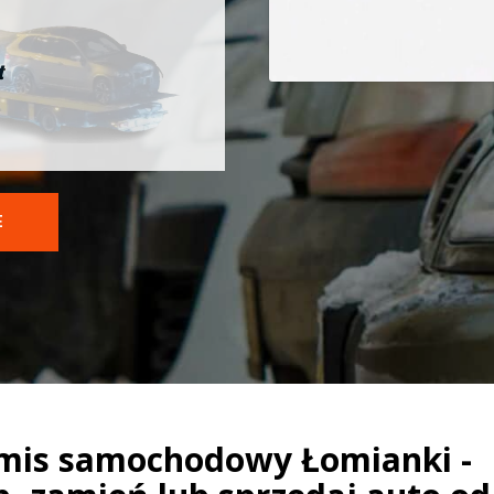
t
E
mis samochodowy Łomianki -