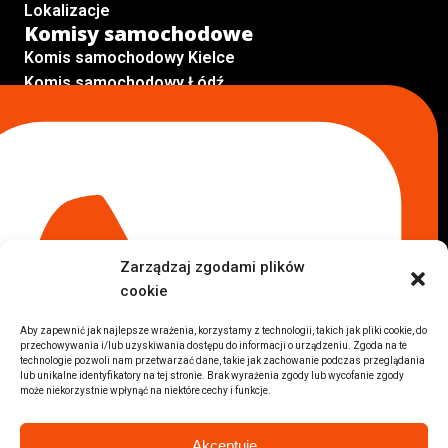
Lokalizacje
Komisy samochodowe
Komis samochodowy Kielce
Komis samochodowy Łódź
Komis samochodowy Kraków
Komis samochodowy Radom
Komis samochodowy Płock
Komis samochodowy Opole
Komis samochodowy Lublin
Komis samochodowy Sochaczew
Inne Lokalizacje
Zarządzaj zgodami plików
Import
cookie
Auta z USA Warszawa
Auta z USA Rzeszów
Aby zapewnić jak najlepsze wrażenia, korzystamy z technologii, takich jak pliki cookie, do
przechowywania i/lub uzyskiwania dostępu do informacji o urządzeniu. Zgoda na te
Auta z USA Białystok
technologie pozwoli nam przetwarzać dane, takie jak zachowanie podczas przeglądania
Auta z USA Kraków
lub unikalne identyfikatory na tej stronie. Brak wyrażenia zgody lub wycofanie zgody
może niekorzystnie wpłynąć na niektóre cechy i funkcje.
Marki samochodów
Sprzedam BMW
Akceptuję