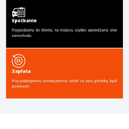
Spotkanie
Przyjeżdżamy do klienta, na miejscu szybko sprawdzamy stan
samochodu.
Zapłata
Przy podpisywaniu umowy płacimy całość za auto, gotówką, bądź
przelewem.