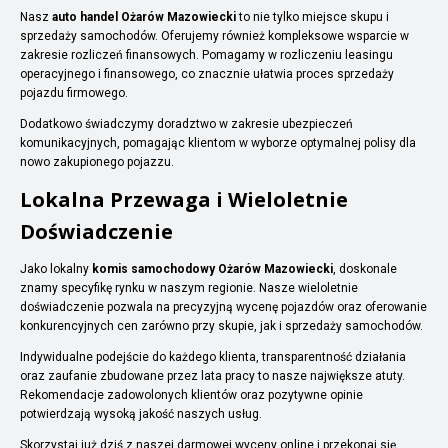
Nasz
auto handel Ożarów Mazowiecki
to nie tylko miejsce skupu i
sprzedaży samochodów. Oferujemy również kompleksowe wsparcie w
zakresie rozliczeń finansowych. Pomagamy w rozliczeniu leasingu
operacyjnego i finansowego, co znacznie ułatwia proces sprzedaży
pojazdu firmowego.
Dodatkowo świadczymy doradztwo w zakresie ubezpieczeń
komunikacyjnych, pomagając klientom w wyborze optymalnej polisy dla
nowo zakupionego pojazzu.
Lokalna Przewaga i Wieloletnie
Doświadczenie
Jako lokalny
komis samochodowy Ożarów Mazowiecki
, doskonale
znamy specyfikę rynku w naszym regionie. Nasze wieloletnie
doświadczenie pozwala na precyzyjną wycenę pojazdów oraz oferowanie
konkurencyjnych cen zarówno przy skupie, jak i sprzedaży samochodów.
Indywidualne podejście do każdego klienta, transparentność działania
oraz zaufanie zbudowane przez lata pracy to nasze największe atuty.
Rekomendacje zadowolonych klientów oraz pozytywne opinie
potwierdzają wysoką jakość naszych usług.
Skorzystaj już dziś z naszej darmowej wyceny online i przekonaj się,