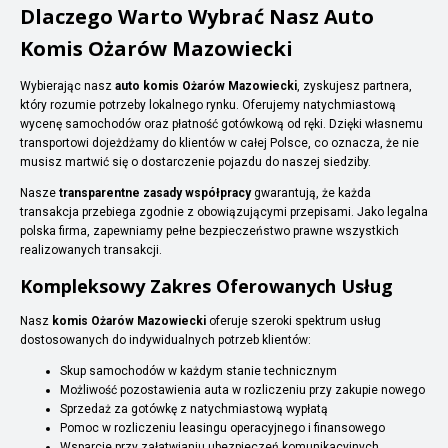
Dlaczego Warto Wybrać Nasz Auto
Komis Ożarów Mazowiecki
Wybierając nasz
auto komis Ożarów Mazowiecki
, zyskujesz partnera,
który rozumie potrzeby lokalnego rynku. Oferujemy natychmiastową
wycenę samochodów oraz płatność gotówkową od ręki. Dzięki własnemu
transportowi dojeżdżamy do klientów w całej Polsce, co oznacza, że nie
musisz martwić się o dostarczenie pojazdu do naszej siedziby.
Nasze
transparentne zasady współpracy
gwarantują, że każda
transakcja przebiega zgodnie z obowiązującymi przepisami. Jako legalna
polska firma, zapewniamy pełne bezpieczeństwo prawne wszystkich
realizowanych transakcji.
Kompleksowy Zakres Oferowanych Usług
Nasz
komis Ożarów Mazowiecki
oferuje szeroki spektrum usług
dostosowanych do indywidualnych potrzeb klientów:
Skup samochodów w każdym stanie technicznym
Możliwość pozostawienia auta w rozliczeniu przy zakupie nowego
Sprzedaż za gotówkę z natychmiastową wypłatą
Pomoc w rozliczeniu leasingu operacyjnego i finansowego
Wsparcie przy załatwianiu ubezpieczeń komunikacyjnych