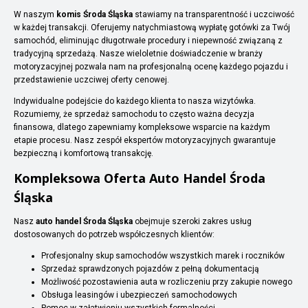
W naszym
komis Środa Śląska
stawiamy na transparentność i uczciwość
w każdej transakcji. Oferujemy natychmiastową wypłatę gotówki za Twój
samochód, eliminując długotrwałe procedury i niepewność związaną z
tradycyjną sprzedażą. Nasze wieloletnie doświadczenie w branży
motoryzacyjnej pozwala nam na profesjonalną ocenę każdego pojazdu i
przedstawienie uczciwej oferty cenowej.
Indywidualne podejście do każdego klienta to nasza wizytówka.
Rozumiemy, że sprzedaż samochodu to często ważna decyzja
finansowa, dlatego zapewniamy kompleksowe wsparcie na każdym
etapie procesu. Nasz zespół ekspertów motoryzacyjnych gwarantuje
bezpieczną i komfortową transakcję.
Kompleksowa Oferta Auto Handel Środa
Śląska
Nasz
auto handel Środa Śląska
obejmuje szeroki zakres usług
dostosowanych do potrzeb współczesnych klientów:
Profesjonalny skup samochodów wszystkich marek i roczników
Sprzedaż sprawdzonych pojazdów z pełną dokumentacją
Możliwość pozostawienia auta w rozliczeniu przy zakupie nowego
Obsługa leasingów i ubezpieczeń samochodowych
Pomoc w załatwieniu wszystkich formalności