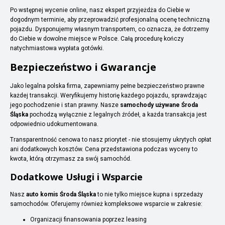
Po wstępnej wycenie online, nasz ekspert przyjeżdża do Ciebie w
dogodnym terminie, aby przeprowadzić profesjonalną ocenę techniczną
pojazdu. Dysponujemy własnym transportem, co oznacza, że dotrzemy
do Ciebie w dowolne miejsce w Polsce. Całą procedurę kończy
natychmiastowa wypłata gotówki.
Bezpieczeństwo i Gwarancje
Jako legalna polska firma, zapewniamy pełne bezpieczeństwo prawne
każdej transakcji. Weryfikujemy historię każdego pojazdu, sprawdzając
jego pochodzenie i stan prawny. Nasze
samochody używane Środa
Śląska
pochodzą wyłącznie z legalnych źródeł, a każda transakcja jest
odpowiednio udokumentowana.
Transparentność cenowa to nasz priorytet - nie stosujemy ukrytych opłat
ani dodatkowych kosztów. Cena przedstawiona podczas wyceny to
kwota, którą otrzymasz za swój samochód.
Dodatkowe Usługi i Wsparcie
Nasz
auto komis Środa Śląska
to nie tylko miejsce kupna i sprzedaży
samochodów. Oferujemy również kompleksowe wsparcie w zakresie:
Organizacji finansowania poprzez leasing