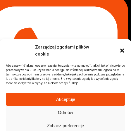
Komis samochodowy Kraków
Komis samochodowy Radom
Komis samochodowy Płock
Komis samochodowy Opole
Komis samochodowy Lublin
Komis samochodowy Sochaczew
Inne Lokalizacje
Zarządzaj zgodami plików
Import
cookie
Auta z USA Warszawa
Auta z USA Rzeszów
Aby zapewnić jak najlepsze wrażenia, korzystamy z technologii, takich jak pliki cookie, do
przechowywania i/lub uzyskiwania dostępu do informacji o urządzeniu. Zgoda na te
Auta z USA Białystok
technologie pozwoli nam przetwarzać dane, takie jak zachowanie podczas przeglądania
Auta z USA Kraków
lub unikalne identyfikatory na tej stronie. Brak wyrażenia zgody lub wycofanie zgody
może niekorzystnie wpłynąć na niektóre cechy i funkcje.
Marki samochodów
Sprzedam BMW
Akceptuję
Sprzedam Audi
Sprzedam Mercedes
Odmów
Wszystkie marki samochodów
Zobacz preferencje