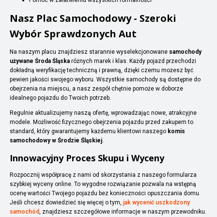
Nasz Plac Samochodowy - Szeroki
Wybór Sprawdzonych Aut
Na naszym placu znajdziesz starannie wyselekcjonowane
samochody
używane Środa Śląska
różnych marek i klas. Każdy pojazd przechodzi
dokładną weryfikację techniczną i prawną, dzięki czemu możesz być
pewien jakości swojego wyboru. Wszystkie samochody są dostępne do
obejrzenia na miejscu, a nasz zespół chętnie pomoże w doborze
idealnego pojazdu do Twoich potrzeb.
Regulnie aktualizujemy naszą ofertę, wprowadzając nowe, atrakcyjne
modele. Możliwość fizycznego obejrzenia pojazdu przed zakupem to
standard, który gwarantujemy każdemu klientowi naszego
komis
samochodowy w Środzie Śląskiej
.
Innowacyjny Proces Skupu i Wyceny
Rozpocznij współpracę z nami od skorzystania z naszego formularza
szybkiej wyceny online. To wygodne rozwiązanie pozwala na wstępną
ocenę wartości Twojego pojazdu bez konieczności opuszczania domu.
Jeśli chcesz dowiedzieć się więcej o tym,
jak wycenić uszkodzony
samochód
, znajdziesz szczegółowe informacje w naszym przewodniku.